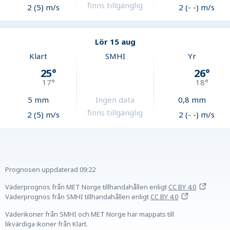
finns tillgänglig
2 (5) m/s
2 (- -) m/s
Lör 15 aug
Klart
SMHI
Yr
25
°
26
°
17
°
18
°
5
mm
Ingen data
0,8
mm
finns tillgänglig
2 (5) m/s
2 (- -) m/s
Prognosen uppdaterad
09:22
Väderprognos från MET Norge tillhandahållen
enligt
CC BY 4.0
Väderprognos från SMHI tillhandahållen
enligt
CC BY 4.0
Väderikoner från SMHI och MET Norge har mappats till
likvärdiga ikoner från Klart.