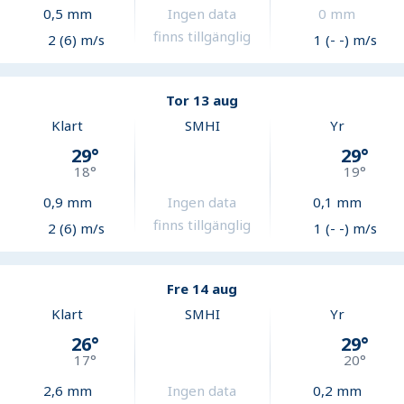
0,5
mm
Ingen data
0
mm
finns tillgänglig
2 (6) m/s
1 (- -) m/s
Tor 13 aug
Klart
SMHI
Yr
29
°
29
°
18
°
19
°
0,9
mm
Ingen data
0,1
mm
finns tillgänglig
2 (6) m/s
1 (- -) m/s
Fre 14 aug
Klart
SMHI
Yr
26
°
29
°
17
°
20
°
2,6
mm
Ingen data
0,2
mm