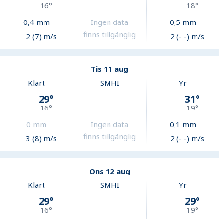
16
°
18
°
0,4
mm
Ingen data
0,5
mm
finns tillgänglig
2 (7) m/s
2 (- -) m/s
Tis 11 aug
Klart
SMHI
Yr
29
°
31
°
16
°
19
°
0
mm
Ingen data
0,1
mm
finns tillgänglig
3 (8) m/s
2 (- -) m/s
Ons 12 aug
Klart
SMHI
Yr
29
°
29
°
16
°
19
°