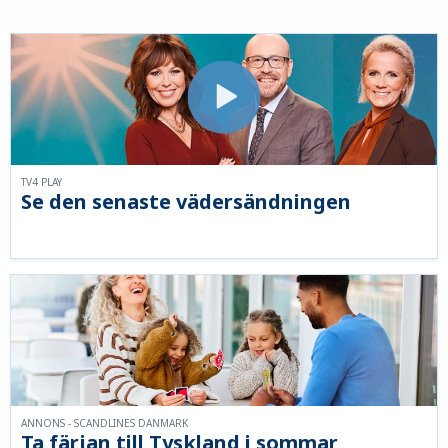
TV4 PLAY
Se den senaste vädersändningen
ANNONS - SCANDLINES DANMARK
Ta färjan till Tyskland i sommar