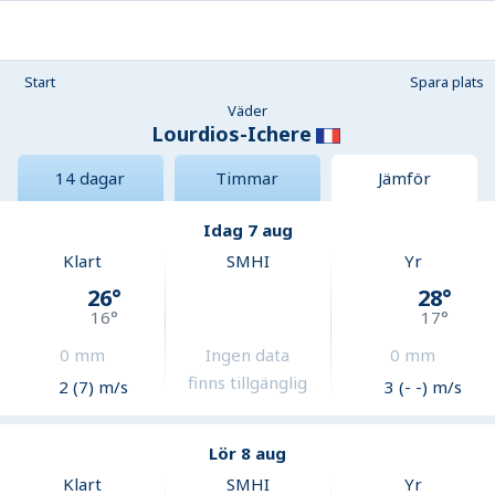
Start
Spara plats
Väder
Lourdios-Ichere
14 dagar
Timmar
Jämför
Idag 7 aug
Klart
SMHI
Yr
26
°
28
°
16
°
17
°
0
mm
Ingen data
0
mm
finns tillgänglig
2 (7) m/s
3 (- -) m/s
Lör 8 aug
Klart
SMHI
Yr