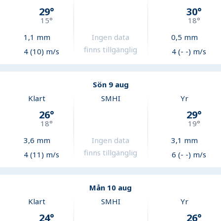
29
°
30
°
15
°
18
°
1,1
mm
Ingen data
0,5
mm
finns tillgänglig
4 (10) m/s
4 (- -) m/s
Sön 9 aug
Klart
SMHI
Yr
26
°
29
°
18
°
19
°
3,6
mm
Ingen data
3,1
mm
finns tillgänglig
4 (11) m/s
6 (- -) m/s
Mån 10 aug
Klart
SMHI
Yr
24
°
26
°