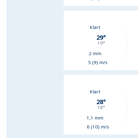
Klart
29
°
19
°
2
mm
5 (9) m/s
Klart
28
°
18
°
1,1
mm
6 (10) m/s