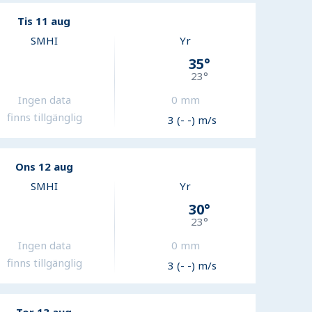
Tis 11 aug
SMHI
Yr
35
°
23
°
Ingen data
0
mm
finns tillgänglig
3 (- -) m/s
Ons 12 aug
SMHI
Yr
30
°
23
°
Ingen data
0
mm
finns tillgänglig
3 (- -) m/s