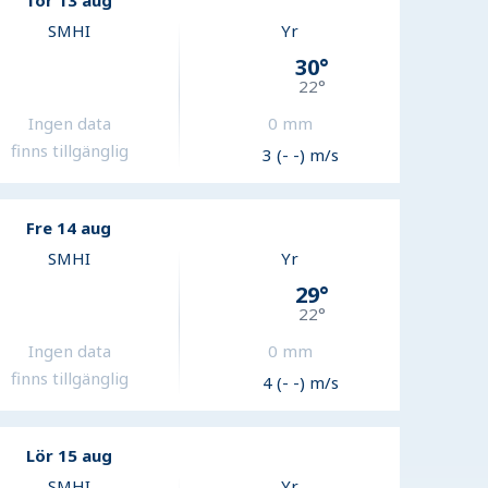
Tor 13 aug
SMHI
Yr
30
°
22
°
Ingen data
0
mm
finns tillgänglig
3 (- -) m/s
Fre 14 aug
SMHI
Yr
29
°
22
°
Ingen data
0
mm
finns tillgänglig
4 (- -) m/s
Lör 15 aug
SMHI
Yr