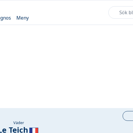
ognos
Meny
Väder
Le Teich