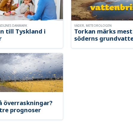
NDLINES DANMARK
VÄDER, METEOROLOGEN
n till Tyskland i
Torkan märks mest 
r
söderns grundvatt
å överraskningar?
tre prognoser