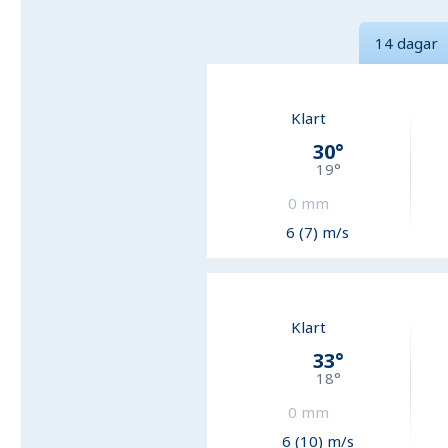
14 dagar
Klart
30
°
19
°
0
mm
6 (7) m/s
Klart
33
°
18
°
0
mm
6 (10) m/s