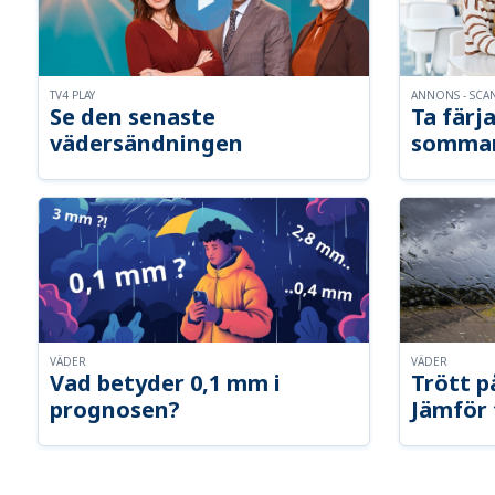
TV4 PLAY
ANNONS - SCA
Se den senaste
Ta färja
vädersändningen
somma
VÄDER
VÄDER
Vad betyder 0,1 mm i
Trött p
prognosen?
Jämför 