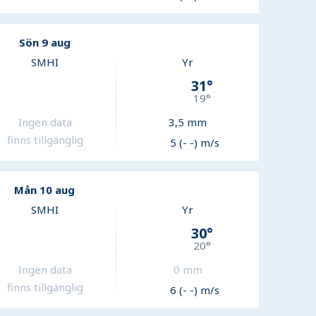
Sön 9 aug
SMHI
Yr
31
°
19
°
Ingen data
3,5
mm
finns tillgänglig
5 (- -) m/s
Mån 10 aug
SMHI
Yr
30
°
20
°
Ingen data
0
mm
finns tillgänglig
6 (- -) m/s