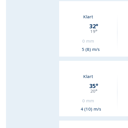
Klart
32
°
19
°
0
mm
5 (8) m/s
Klart
35
°
20
°
0
mm
4 (10) m/s