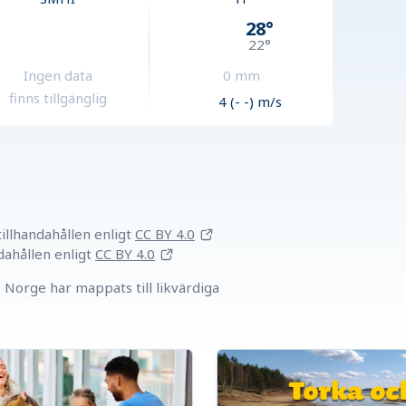
28
°
22
°
Ingen data
0
mm
finns tillgänglig
4 (- -) m/s
llhandahållen
enligt
CC BY 4.0
dahållen
enligt
CC BY 4.0
Norge har mappats till likvärdiga