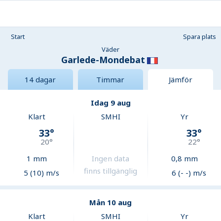
Start
Spara plats
Väder
Garlede-Mondebat
14 dagar
Timmar
Jämför
Idag 9 aug
Klart
SMHI
Yr
33
°
33
°
20
°
22
°
1
mm
Ingen data
0,8
mm
finns tillgänglig
5 (10) m/s
6 (- -) m/s
Mån 10 aug
Klart
SMHI
Yr