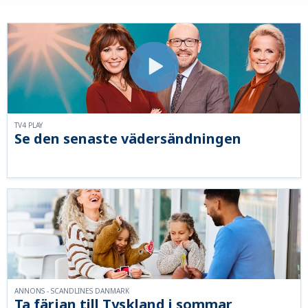
TV4 PLAY
Se den senaste vädersändningen
ANNONS - SCANDLINES DANMARK
Ta färjan till Tyskland i sommar