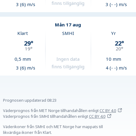
finns tillgänglig
3 (6) m/s
3 (- -) m/s
Mån 17 aug
Klart
SMHI
Yr
29
°
22
°
19
°
20
°
0,5
mm
Ingen data
10
mm
finns tillgänglig
3 (6) m/s
4 (- -) m/s
Prognosen uppdaterad
08:23
Väderprognos från MET Norge tillhandahållen
enligt
CC BY 4.0
Väderprognos från SMHI tillhandahållen
enligt
CC BY 4.0
Väderikoner från SMHI och MET Norge har mappats till
likvärdiga ikoner från Klart.