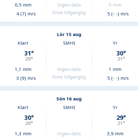
0,5
mm
Ingen data
0
mm
finns tillgänglig
4 (7) m/s
5 (- -) m/s
Lör 15 aug
Klart
SMHI
Yr
31
°
30
°
20
°
21
°
1,1
mm
Ingen data
1
mm
finns tillgänglig
3 (9) m/s
5 (- -) m/s
Sön 16 aug
Klart
SMHI
Yr
30
°
29
°
20
°
21
°
1,3
mm
Ingen data
3,9
mm