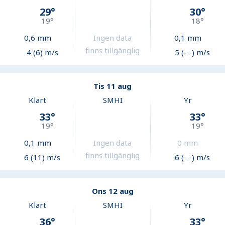
29
°
30
°
19
°
18
°
0,6
mm
Ingen data
0,1
mm
finns tillgänglig
4 (6) m/s
5 (- -) m/s
Tis 11 aug
Klart
SMHI
Yr
33
°
33
°
19
°
19
°
0,1
mm
Ingen data
0
mm
finns tillgänglig
6 (11) m/s
6 (- -) m/s
Ons 12 aug
Klart
SMHI
Yr
36
°
33
°