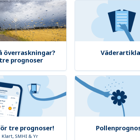
å överraskningar?
Väderartikla
tre prognoser
ör tre prognoser!
Pollenprogno
Klart, SMHI & Yr