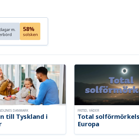
58%
dagar m.
erbörd
solsken
NDLINES DANMARK
FRITID, VÄDER
n till Tyskland i
Total solförmörkel
r
Europa