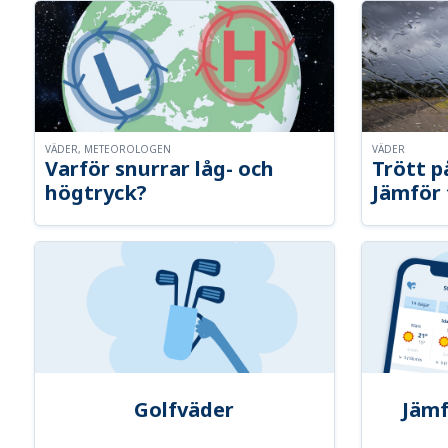
VÄDER, METEOROLOGEN
VÄDER
Varför snurrar låg- och
Trött p
högtryck?
Jämför 
Golfväder
Jämf