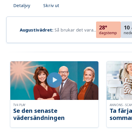
Detaljvy
Skriv ut
28°
10
Augustivädret:
Så brukar det vara...
dagstemp
ned
TV4 PLAY
ANNONS - SCA
Se den senaste
Ta färja
vädersändningen
somma