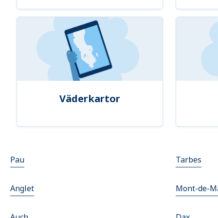
Väderkartor
Pau
Tarbes
Anglet
Mont-de-M
Auch
Dax