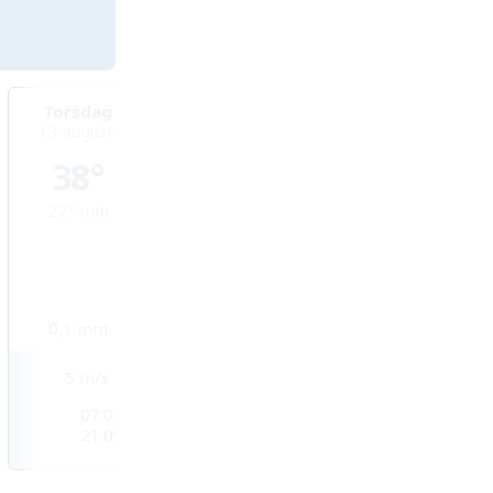
Torsdag
Fredag
Lördag
13 augusti
14 augusti
15 augusti
38°
32°
31°
22°
min
20°
min
20°
min
0,1
mm
0,1
mm
1
mm
5
m/s
4
m/s
3
m/s
07:03
07:04
07:05
21:09
21:08
21:06