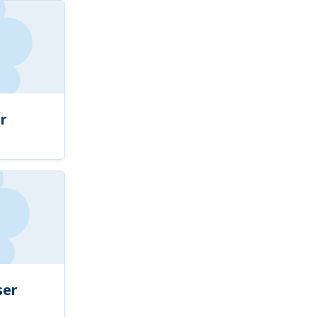
r
ser