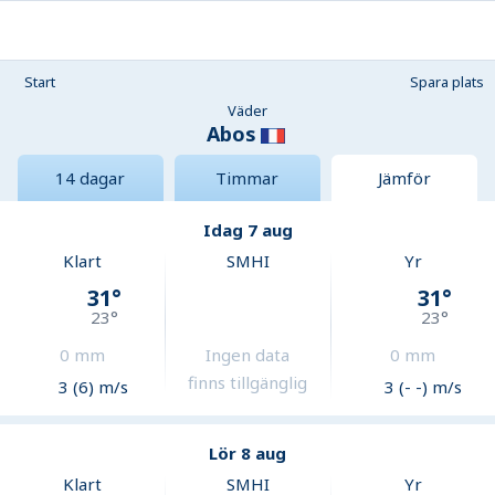
Start
Spara plats
Väder
Abos
14 dagar
Timmar
Jämför
Idag 7 aug
Klart
SMHI
Yr
31
°
31
°
23
°
23
°
0
mm
Ingen data
0
mm
finns tillgänglig
3 (6) m/s
3 (- -) m/s
Lör 8 aug
Klart
SMHI
Yr