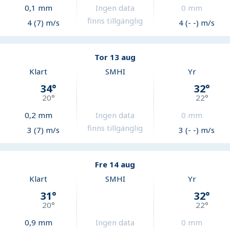
0,1
mm
Ingen data
0
mm
finns tillgänglig
4 (7) m/s
4 (- -) m/s
Tor 13 aug
Klart
SMHI
Yr
34
°
32
°
20
°
22
°
0,2
mm
Ingen data
0
mm
finns tillgänglig
3 (7) m/s
3 (- -) m/s
Fre 14 aug
Klart
SMHI
Yr
31
°
32
°
20
°
22
°
0,9
mm
Ingen data
0
mm