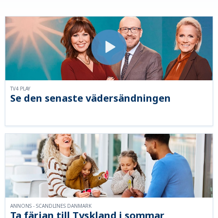
TV4 PLAY
Se den senaste vädersändningen
ANNONS - SCANDLINES DANMARK
Ta färjan till Tyskland i sommar