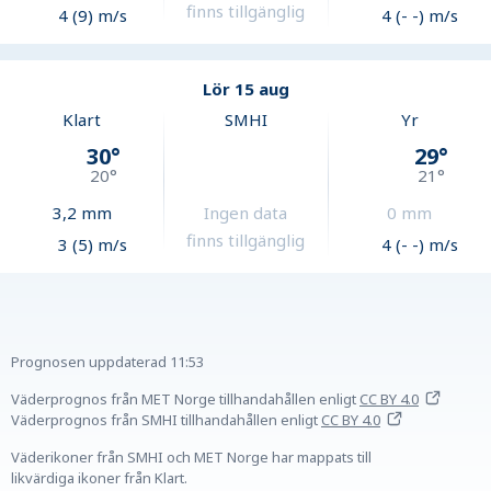
finns tillgänglig
4 (9) m/s
4 (- -) m/s
Lör 15 aug
Klart
SMHI
Yr
30
°
29
°
20
°
21
°
3,2
mm
Ingen data
0
mm
finns tillgänglig
3 (5) m/s
4 (- -) m/s
Prognosen uppdaterad
11:53
Väderprognos från MET Norge tillhandahållen
enligt
CC BY 4.0
Väderprognos från SMHI tillhandahållen
enligt
CC BY 4.0
Väderikoner från SMHI och MET Norge har mappats till
likvärdiga ikoner från Klart.