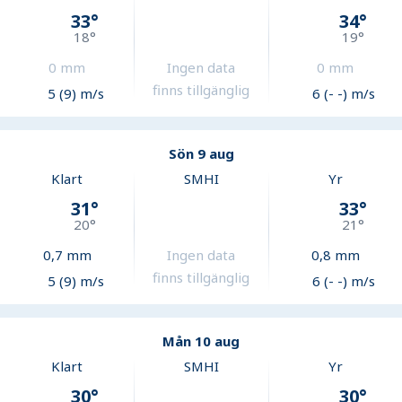
33
°
34
°
18
°
19
°
0
mm
Ingen data
0
mm
finns tillgänglig
5 (9) m/s
6 (- -) m/s
Sön 9 aug
Klart
SMHI
Yr
31
°
33
°
20
°
21
°
0,7
mm
Ingen data
0,8
mm
finns tillgänglig
5 (9) m/s
6 (- -) m/s
Mån 10 aug
Klart
SMHI
Yr
30
°
30
°