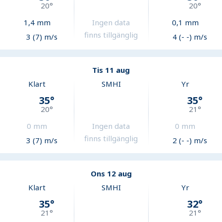
20
°
20
°
1,4
mm
Ingen data
0,1
mm
finns tillgänglig
3 (7) m/s
4 (- -) m/s
Tis 11 aug
Klart
SMHI
Yr
35
°
35
°
20
°
21
°
0
mm
Ingen data
0
mm
finns tillgänglig
3 (7) m/s
2 (- -) m/s
Ons 12 aug
Klart
SMHI
Yr
35
°
32
°
21
°
21
°