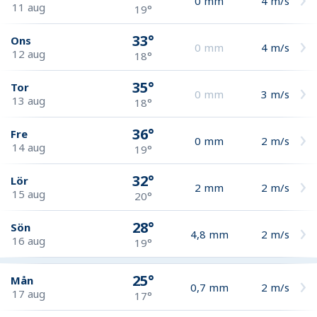
0
mm
4
m/s
11 aug
19°
33°
Ons
0
mm
4
m/s
12 aug
18°
35°
Tor
0
mm
3
m/s
13 aug
18°
36°
Fre
0
mm
2
m/s
14 aug
19°
32°
Lör
2
mm
2
m/s
15 aug
20°
28°
Sön
4,8
mm
2
m/s
16 aug
19°
25°
Mån
0,7
mm
2
m/s
17 aug
17°