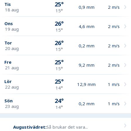
25°
Tis
0,9
mm
2
m/s
18 aug
15°
26°
Ons
4,6
mm
2
m/s
19 aug
15°
26°
Tor
0,2
mm
2
m/s
20 aug
15°
25°
Fre
9,2
mm
2
m/s
21 aug
15°
25°
Lör
12,9
mm
1
m/s
22 aug
14°
24°
Sön
0,2
mm
1
m/s
23 aug
14°
Augustivädret:
Så brukar det vara...