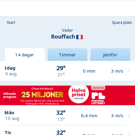
Start
Spara plats
Väder
Rouffach
14 dagar
Timmar
Jämför
29°
Idag
0
mm
3
m/s
9 aug
21°
32°
Mån
6,4
mm
3
m/s
10 aug
15°
32°
Tis