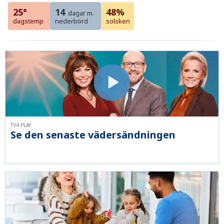
25°
14
48%
dagar m.
dagstemp
nederbörd
solsken
TV4 PLAY
Se den senaste vädersändningen