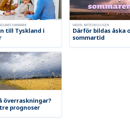
NDLINES DANMARK
VÄDER, METEOROLOGEN
n till Tyskland i
Därför bildas åska 
r
sommartid
å överraskningar?
tre prognoser