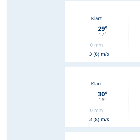
Klart
29
°
17
°
0
mm
3 (8) m/s
Klart
30
°
16
°
0
mm
3 (8) m/s