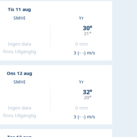
Tis 11 aug
SMHI
Yr
30
°
21
°
Ingen data
0
mm
finns tillgänglig
3 (- -) m/s
Ons 12 aug
SMHI
Yr
32
°
20
°
Ingen data
0
mm
finns tillgänglig
3 (- -) m/s