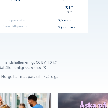
31
°
26
°
Ingen data
0,8
mm
finns tillgänglig
2 (- -) m/s
llhandahållen
enligt
CC BY 4.0
dahållen
enligt
CC BY 4.0
Norge har mappats till likvärdiga