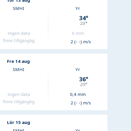
Tor 13 aug
SMHI
Yr
34
°
23
°
Ingen data
0
mm
finns tillgänglig
2 (- -) m/s
Fre 14 aug
SMHI
Yr
36
°
25
°
Ingen data
0,4
mm
finns tillgänglig
2 (- -) m/s
Lör 15 aug
SMHI
Yr