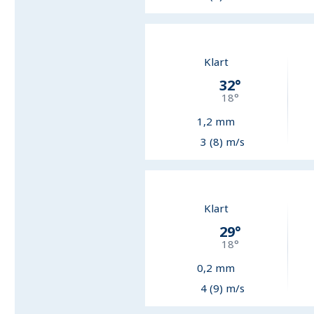
Klart
32
°
18
°
1,2
mm
3 (8) m/s
Klart
29
°
18
°
0,2
mm
4 (9) m/s