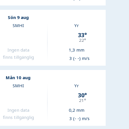
Sön 9 aug
SMHI
Yr
33
°
22
°
Ingen data
1,3
mm
finns tillgänglig
3 (- -) m/s
Mån 10 aug
SMHI
Yr
30
°
21
°
Ingen data
0,2
mm
finns tillgänglig
3 (- -) m/s