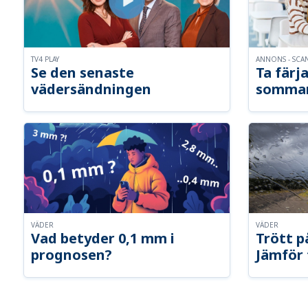
TV4 PLAY
ANNONS - SCA
Se den senaste
Ta färja
vädersändningen
somma
VÄDER
VÄDER
Vad betyder 0,1 mm i
Trött p
prognosen?
Jämför 