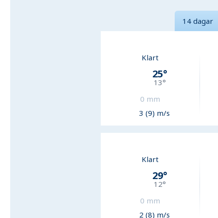
14 dagar
Klart
25
°
13
°
0
mm
3 (9) m/s
Klart
29
°
12
°
0
mm
2 (8) m/s