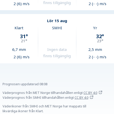
finns tillgänglig
2 (6) m/s
2 (- -) m/s
Lör 15 aug
Klart
SMHI
Yr
31
°
32
°
21
°
23
°
6,7
mm
Ingen data
2,5
mm
finns tillgänglig
2 (6) m/s
2 (- -) m/s
Prognosen uppdaterad
08:08
Väderprognos från MET Norge tillhandahållen
enligt
CC BY 4.0
Väderprognos från SMHI tillhandahållen
enligt
CC BY 4.0
Väderikoner från SMHI och MET Norge har mappats till
likvärdiga ikoner från Klart.