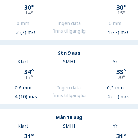
30
°
30
°
14
°
15
°
0
mm
Ingen data
0
mm
finns tillgänglig
3 (7) m/s
4 (- -) m/s
Sön 9 aug
Klart
SMHI
Yr
34
°
33
°
17
°
20
°
0,6
mm
Ingen data
0,2
mm
finns tillgänglig
4 (10) m/s
4 (- -) m/s
Mån 10 aug
Klart
SMHI
Yr
31
°
31
°