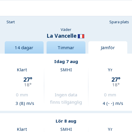
Start
Spara plats
Väder
La Vancelle
14 dagar
Timmar
Jämför
Idag 7 aug
Klart
SMHI
Yr
27
°
27
°
18
°
18
°
0
mm
Ingen data
0
mm
finns tillgänglig
3 (8) m/s
4 (- -) m/s
Lör 8 aug
Klart
SMHI
Yr