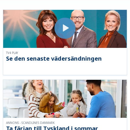
TV4 PLAY
Se den senaste vädersändningen
ANNONS - SCANDLINES DANMARK
Ta färjan till Tyskland i sommar