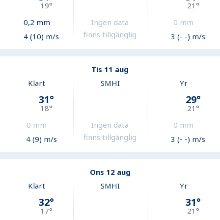
19
°
21
°
0,2
mm
Ingen data
0
mm
finns tillgänglig
4 (10) m/s
3 (- -) m/s
Tis 11 aug
Klart
SMHI
Yr
31
°
29
°
18
°
21
°
0
mm
Ingen data
0
mm
finns tillgänglig
4 (9) m/s
3 (- -) m/s
Ons 12 aug
Klart
SMHI
Yr
32
°
31
°
17
°
21
°