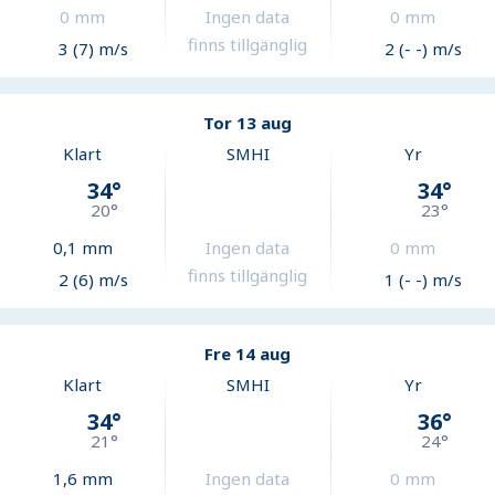
0
mm
Ingen data
0
mm
finns tillgänglig
3 (7) m/s
2 (- -) m/s
Tor 13 aug
Klart
SMHI
Yr
34
°
34
°
20
°
23
°
0,1
mm
Ingen data
0
mm
finns tillgänglig
2 (6) m/s
1 (- -) m/s
Fre 14 aug
Klart
SMHI
Yr
34
°
36
°
21
°
24
°
1,6
mm
Ingen data
0
mm