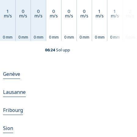
1
0
0
0
0
0
1
1
2
m/s
m/s
m/s
m/s
m/s
m/s
m/s
m/s
m/s
0 mm
0 mm
0 mm
0 mm
0 mm
0 mm
0 mm
0 mm
0 mm
06:24
Sol upp
Genève
Lausanne
Fribourg
Sion