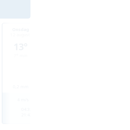
Onsdag
Torsdag
Fredag
12 augusti
13 augusti
14 augusti
13°
14°
15°
7°
min
6°
min
9°
min
0,2
mm
1,4
mm
2,7
mm
4
m/s
4
m/s
3
m/s
04:32
04:36
04:39
21:43
21:40
21:36