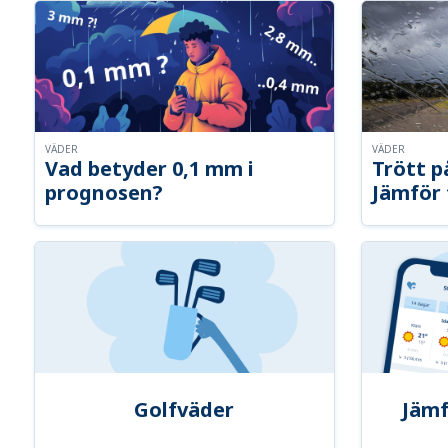
VÄDER
VÄDER
Vad betyder 0,1 mm i
Trött p
prognosen?
Jämför 
Golfväder
Jämf