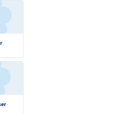
r
ser