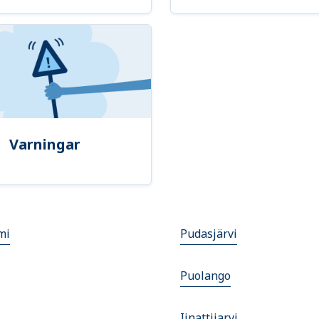
Varningar
mi
Pudasjärvi
Puolango
Iinattijarvi