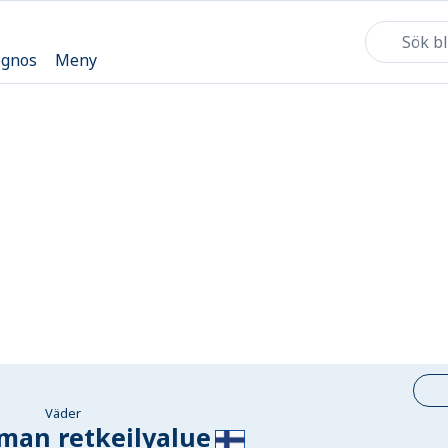
ognos
Meny
Väder
man retkeilyalue