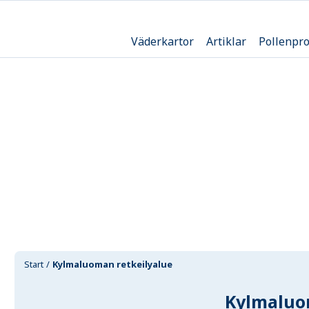
Väderkartor
Artiklar
Pollenpr
Start
Kylmaluoman retkeilyalue
Kylmaluo