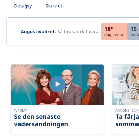
Detaljvy
Skriv ut
18°
15
Augustivädret:
Så brukar det vara...
dagstemp
ned
TV4 PLAY
ANNONS - SCA
Se den senaste
Ta färja
vädersändningen
somma