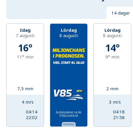
14 dagar
Idag
Lördag
Lördag
7 augusti
8 augusti
8 augusti
16°
14°
11°
min
9°
min
7,5
mm
2
mm
4
m/s
3
m/s
04:14
04:18
22:02
21:58