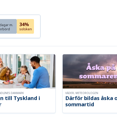
34%
dagar m.
erbörd
solsken
NDLINES DANMARK
VÄDER, METEOROLOGEN
n till Tyskland i
Därför bildas åska 
r
sommartid