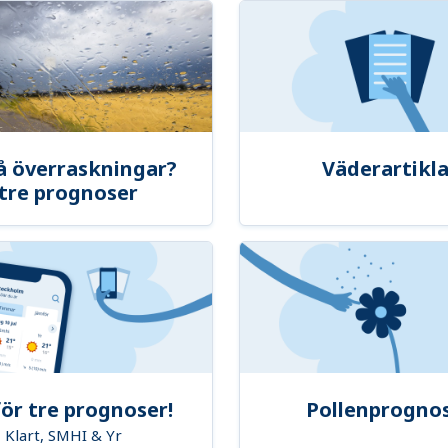
å överraskningar?
Väderartikla
tre prognoser
ör tre prognoser!
Pollenprogno
Klart, SMHI & Yr