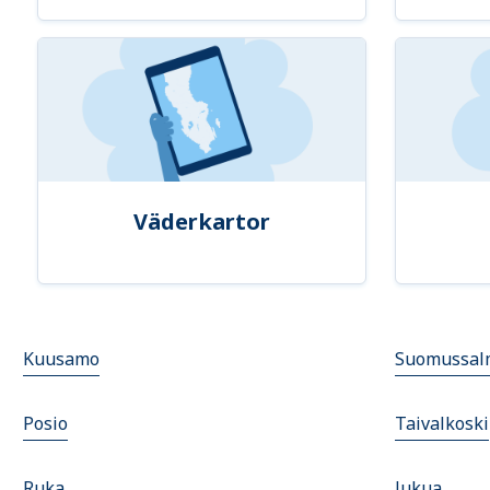
Väderkartor
Kuusamo
Suomussal
Posio
Taivalkoski
Ruka
Jukua