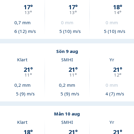
17
°
17
°
18
°
13
°
13
°
14
°
0,7
mm
0
mm
0
mm
6 (12) m/s
5 (10) m/s
5 (10) m/s
Sön 9 aug
Klart
SMHI
Yr
21
°
21
°
21
°
11
°
11
°
12
°
0,2
mm
0,2
mm
0
mm
5 (9) m/s
5 (9) m/s
4 (7) m/s
Mån 10 aug
Klart
SMHI
Yr
18
°
21
°
21
°