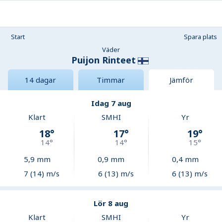
Start
Spara plats
Väder
Puijon Rinteet
14 dagar
Timmar
Jämför
Idag 7 aug
Klart
SMHI
Yr
18
°
17
°
19
°
14
°
14
°
15
°
5,9
mm
0,9
mm
0,4
mm
7 (14) m/s
6 (13) m/s
6 (13) m/s
Lör 8 aug
Klart
SMHI
Yr