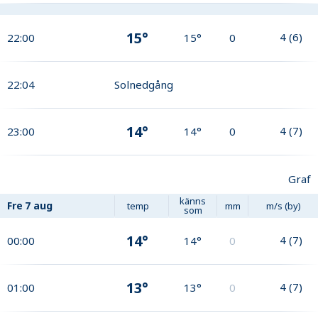
15°
4
(
6
)
22:00
15°
0
22:04
Solnedgång
14°
4
(
7
)
23:00
14°
0
Graf
känns
Fre
7 aug
temp
mm
m/s (by)
som
14°
4
(
7
)
00:00
14°
0
13°
4
(
7
)
01:00
13°
0