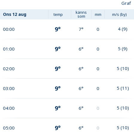
Graf
känns
Ons
12 aug
temp
mm
m/s (by)
som
9°
4
(
9
)
00:00
7°
0
9°
5
(
9
)
01:00
6°
0
9°
5
(
10
)
02:00
6°
0
9°
5
(
11
)
03:00
6°
0
9°
5
(
10
)
04:00
6°
0
9°
5
(
10
)
05:00
6°
0