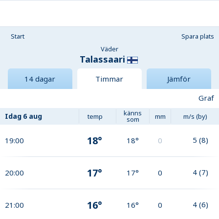
Start
Spara plats
Väder
Talassaari
14 dagar
Timmar
Jämför
Graf
känns
Idag
6 aug
temp
mm
m/s (by)
som
18°
5
(
8
)
19:00
18°
0
17°
4
(
7
)
20:00
17°
0
16°
4
(
6
)
21:00
16°
0