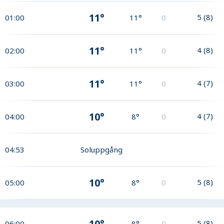
11°
5
(
8
)
01:00
11°
0
11°
4
(
8
)
02:00
11°
0
11°
4
(
7
)
03:00
11°
0
10°
4
(
7
)
04:00
8°
0
04:53
Soluppgång
10°
5
(
8
)
05:00
8°
0
10°
5
(
8
)
06:00
8°
0