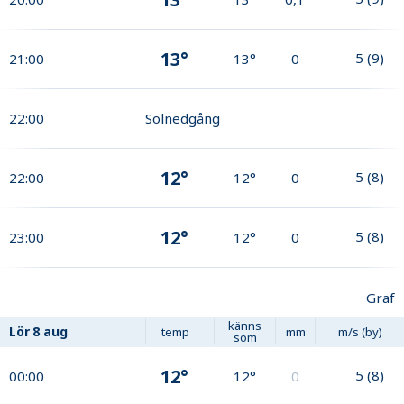
13°
5
(
9
)
21:00
13°
0
22:00
Solnedgång
12°
5
(
8
)
22:00
12°
0
12°
5
(
8
)
23:00
12°
0
Graf
känns
Lör
8 aug
temp
mm
m/s (by)
som
12°
5
(
8
)
00:00
12°
0