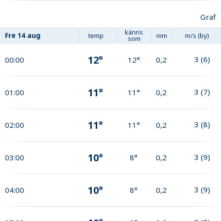
Graf
känns
Fre
14 aug
temp
mm
m/s (by)
som
12°
3
(
6
)
00:00
12°
0,2
11°
3
(
7
)
01:00
11°
0,2
11°
3
(
8
)
02:00
11°
0,2
10°
3
(
9
)
03:00
8°
0,2
10°
3
(
9
)
04:00
8°
0,2