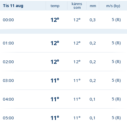
känns
Tis
11 aug
temp
mm
m/s (by)
som
12°
5
(
8
)
00:00
12°
0,3
12°
5
(
8
)
01:00
12°
0,2
12°
5
(
8
)
02:00
12°
0,2
11°
5
(
8
)
03:00
11°
0,2
11°
5
(
8
)
04:00
11°
0,1
11°
5
(
8
)
05:00
11°
0,1