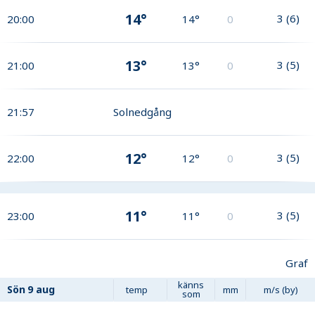
14°
3
(
6
)
20:00
14°
0
13°
3
(
5
)
21:00
13°
0
21:57
Solnedgång
12°
3
(
5
)
22:00
12°
0
11°
3
(
5
)
23:00
11°
0
Graf
känns
Sön
9 aug
temp
mm
m/s (by)
som