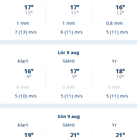
17
°
17
°
16
°
12
°
11
°
12
°
1
mm
1
mm
0,8
mm
7 (13) m/s
6 (11) m/s
5 (11) m/s
Lör 8 aug
Klart
SMHI
Yr
16
°
17
°
18
°
9
°
9
°
10
°
0
mm
0
mm
0
mm
5 (10) m/s
5 (11) m/s
5 (11) m/s
Sön 9 aug
Klart
SMHI
Yr
19
°
21
°
21
°