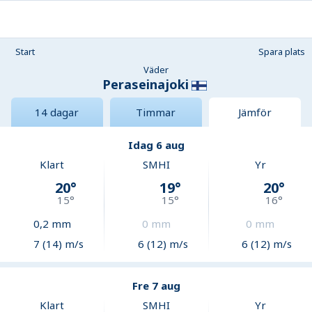
Start
Spara plats
Väder
Peraseinajoki
14 dagar
Timmar
Jämför
Idag 6 aug
Klart
SMHI
Yr
20
°
19
°
20
°
15
°
15
°
16
°
0,2
mm
0
mm
0
mm
7 (14) m/s
6 (12) m/s
6 (12) m/s
Fre 7 aug
Klart
SMHI
Yr