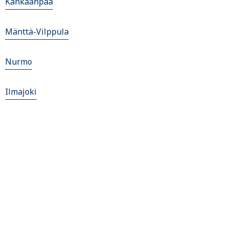
Kankaanpaa
Mänttä-Vilppula
Nurmo
Ilmajoki