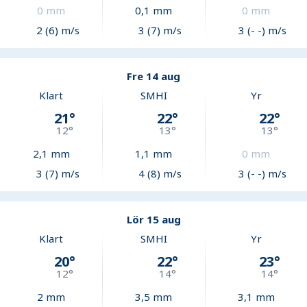
0
mm
0,1
mm
0
mm
2 (6) m/s
3 (7) m/s
3 (- -) m/s
Fre 14 aug
Klart
SMHI
Yr
21
°
22
°
22
°
12
°
13
°
13
°
2,1
mm
1,1
mm
0
mm
3 (7) m/s
4 (8) m/s
3 (- -) m/s
Lör 15 aug
Klart
SMHI
Yr
20
°
22
°
23
°
12
°
14
°
14
°
2
mm
3,5
mm
3,1
mm