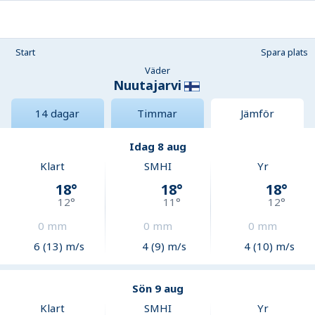
Start
Spara plats
Väder
Nuutajarvi
14 dagar
Timmar
Jämför
Idag 8 aug
Klart
SMHI
Yr
18
°
18
°
18
°
12
°
11
°
12
°
0
mm
0
mm
0
mm
6 (13) m/s
4 (9) m/s
4 (10) m/s
Sön 9 aug
Klart
SMHI
Yr