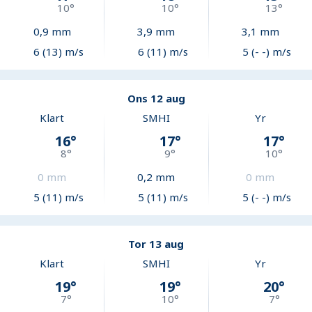
10
°
10
°
13
°
0,9
mm
3,9
mm
3,1
mm
6 (13) m/s
6 (11) m/s
5 (- -) m/s
Ons 12 aug
Klart
SMHI
Yr
16
°
17
°
17
°
8
°
9
°
10
°
0
mm
0,2
mm
0
mm
5 (11) m/s
5 (11) m/s
5 (- -) m/s
Tor 13 aug
Klart
SMHI
Yr
19
°
19
°
20
°
7
°
10
°
7
°