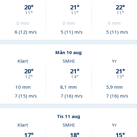
20
°
21
°
22
°
11
°
11
°
11
°
0
mm
0
mm
0
mm
6 (12) m/s
5 (11) m/s
5 (11) m/s
Mån 10 aug
Klart
SMHI
Yr
20
°
21
°
21
°
12
°
14
°
15
°
10
mm
8,1
mm
5,9
mm
7 (15) m/s
7 (16) m/s
7 (16) m/s
Tis 11 aug
Klart
SMHI
Yr
17
°
18
°
15
°