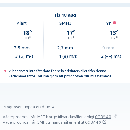
Tis 18 aug
Klart
SMHI
Yr
18
°
17
°
13
°
10
°
11
°
12
°
7,5
mm
2,3
mm
0
mm
3 (6) m/s
4 (8) m/s
2 (- -) m/s
Vi har tyvärr inte fått data för hela tidsintervallet från denna
väderleverantör. Det kan göra att prognosen blir missvisande.
Prognosen uppdaterad
16:14
Väderprognos från MET Norge tillhandahållen
enligt
CC BY 4.0
Väderprognos från SMHI tillhandahållen
enligt
CC BY 4.0