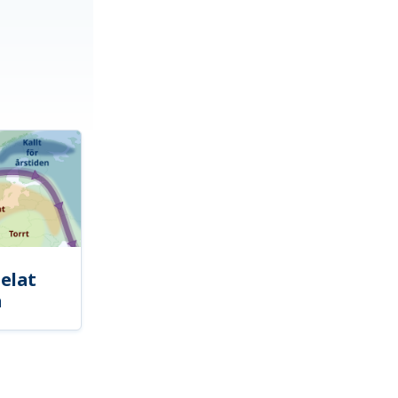
elat
a