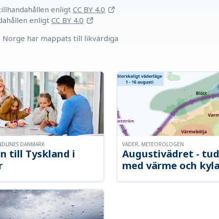
llhandahållen
enligt
CC BY 4.0
dahållen
enligt
CC BY 4.0
Norge har mappats till likvärdiga
NDLINES DANMARK
VÄDER, METEOROLOGEN
n till Tyskland i
Augustivädret - tud
r
med värme och kyl