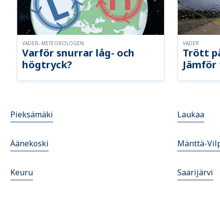
VÄDER, METEOROLOGEN
VÄDER
Varför snurrar låg- och
Trött p
högtryck?
Jämför 
Pieksämäki
Laukaa
Äänekoski
Mänttä-Vil
Keuru
Saarijärvi