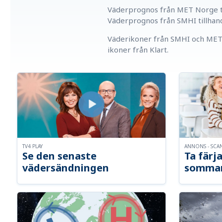
Väderprognos från MET Norge ti
Väderprognos från SMHI tillhan
Väderikoner från SMHI och MET 
ikoner från Klart.
TV4 PLAY
ANNONS - SCA
Se den senaste
Ta färja
vädersändningen
somma