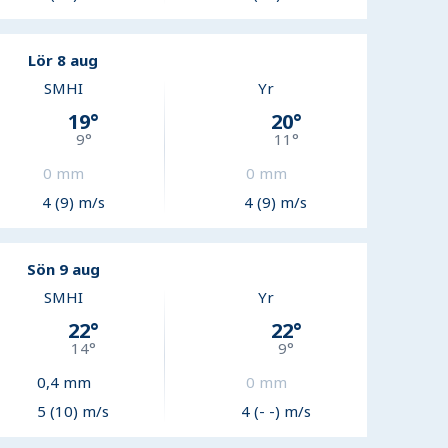
Lör 8 aug
SMHI
Yr
19
°
20
°
9
°
11
°
0
mm
0
mm
4 (9) m/s
4 (9) m/s
Sön 9 aug
SMHI
Yr
22
°
22
°
14
°
9
°
0,4
mm
0
mm
5 (10) m/s
4 (- -) m/s