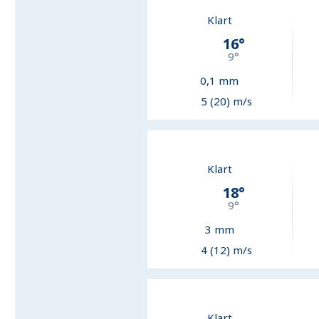
Klart
16
°
9
°
0,1
mm
5 (20) m/s
Klart
18
°
9
°
3
mm
4 (12) m/s
Klart