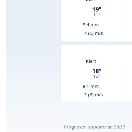
19
°
11
°
5,4
mm
4 (6) m/s
Klart
18
°
12
°
8,1
mm
3 (6) m/s
Prognosen uppdaterad
05:37