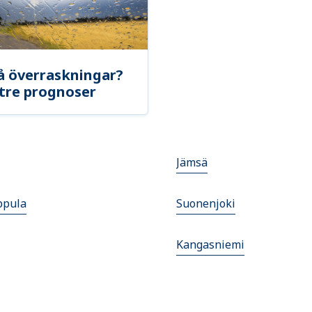
å överraskningar?
tre prognoser
Jämsä
ppula
Suonenjoki
Kangasniemi