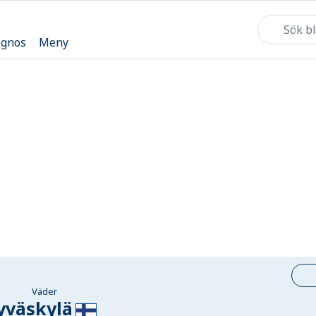
ognos
Meny
Väder
yväskylä