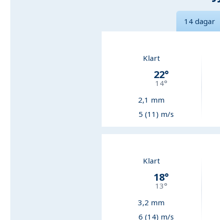
14 dagar
Klart
22
°
14
°
2,1
mm
5 (11) m/s
Klart
18
°
13
°
3,2
mm
6 (14) m/s