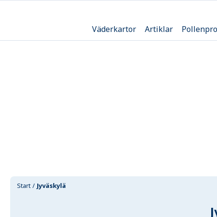
Väderkartor
Artiklar
Pollenpr
Start
Jyväskylä
J