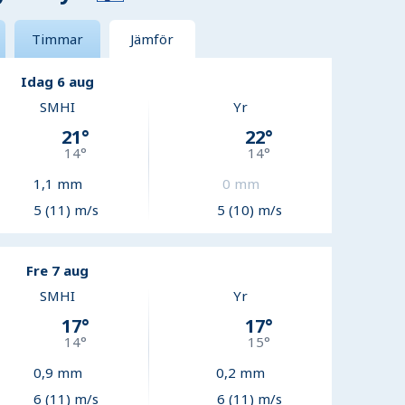
Timmar
Jämför
Idag 6 aug
SMHI
Yr
21
°
22
°
14
°
14
°
1,1
mm
0
mm
5 (11) m/s
5 (10) m/s
Fre 7 aug
SMHI
Yr
17
°
17
°
14
°
15
°
0,9
mm
0,2
mm
6 (11) m/s
6 (11) m/s