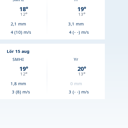
18
°
19
°
12
°
13
°
2,1
mm
3,1
mm
4 (10) m/s
4 (- -) m/s
Lör 15 aug
SMHI
Yr
19
°
20
°
12
°
13
°
1,8
mm
0
mm
3 (8) m/s
3 (- -) m/s