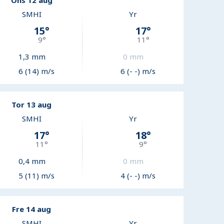
Ons 12 aug
SMHI
Yr
15
°
17
°
9
°
11
°
1,3
mm
0
mm
6 (14) m/s
6 (- -) m/s
Tor 13 aug
SMHI
Yr
17
°
18
°
11
°
9
°
0,4
mm
0
mm
5 (11) m/s
4 (- -) m/s
Fre 14 aug
SMHI
Yr