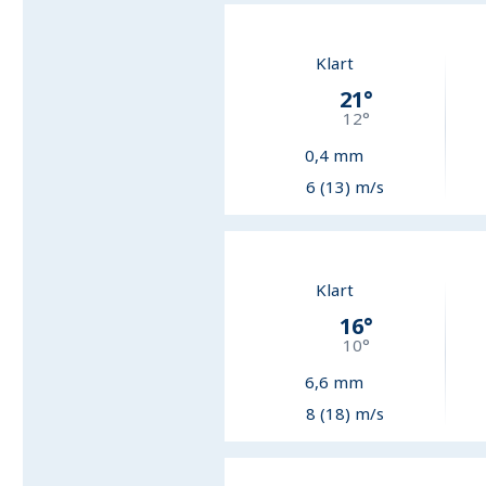
Klart
21
°
12
°
0,4
mm
6 (13) m/s
Klart
16
°
10
°
6,6
mm
8 (18) m/s