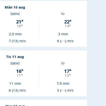
Mån 10 aug
SMHI
Yr
21
°
22
°
16
°
14
°
2,9
mm
3
mm
7 (13) m/s
6 (- -) m/s
Tis 11 aug
SMHI
Yr
16
°
17
°
11
°
15
°
11
mm
7,9
mm
6 (13) m/s
5 (- -) m/s