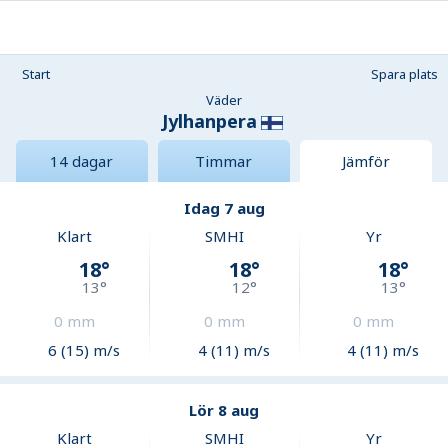
Start
Spara plats
Väder
Jylhanpera
14 dagar
Timmar
Jämför
Idag 7 aug
Klart
SMHI
Yr
18
°
18
°
18
°
13
°
12
°
13
°
0
mm
0
mm
0
mm
6 (15) m/s
4 (11) m/s
4 (11) m/s
Lör 8 aug
Klart
SMHI
Yr