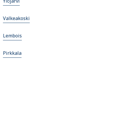
Ylöjärvi
Valkeakoski
Lembois
Pirkkala