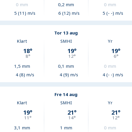
0
mm
0,2
mm
0
mm
5 (11) m/s
6 (12) m/s
5 (- -) m/s
Tor 13 aug
Klart
SMHI
Yr
18
°
19
°
19
°
8
°
12
°
6
°
1,5
mm
0,1
mm
0
mm
4 (8) m/s
4 (9) m/s
4 (- -) m/s
Fre 14 aug
Klart
SMHI
Yr
19
°
21
°
21
°
11
°
14
°
12
°
3,1
mm
1
mm
0
mm