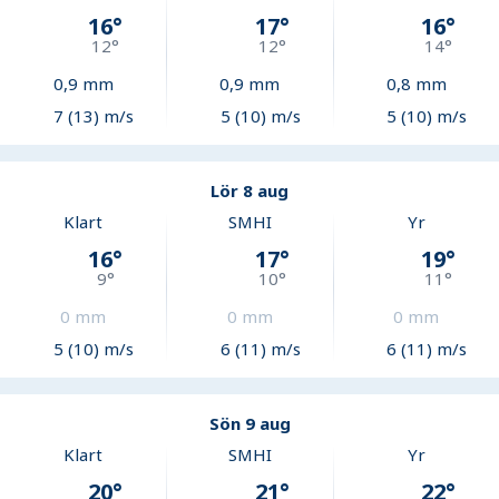
16
°
17
°
16
°
12
°
12
°
14
°
0,9
mm
0,9
mm
0,8
mm
7 (13) m/s
5 (10) m/s
5 (10) m/s
Lör 8 aug
Klart
SMHI
Yr
16
°
17
°
19
°
9
°
10
°
11
°
0
mm
0
mm
0
mm
5 (10) m/s
6 (11) m/s
6 (11) m/s
Sön 9 aug
Klart
SMHI
Yr
20
°
21
°
22
°