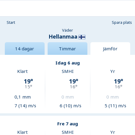
Start
Spara plats
Väder
Hellanmaa
14 dagar
Timmar
Jämför
Idag 6 aug
Klart
SMHI
Yr
19
°
19
°
19
°
15
°
16
°
16
°
0,1
mm
0
mm
0
mm
7 (14) m/s
6 (10) m/s
5 (11) m/s
Fre 7 aug
Klart
SMHI
Yr