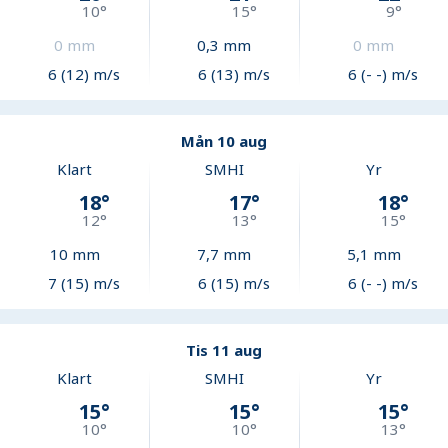
10
°
15
°
9
°
0
mm
0,3
mm
0
mm
6 (12) m/s
6 (13) m/s
6 (- -) m/s
Mån 10 aug
Klart
SMHI
Yr
18
°
17
°
18
°
12
°
13
°
15
°
10
mm
7,7
mm
5,1
mm
7 (15) m/s
6 (15) m/s
6 (- -) m/s
Tis 11 aug
Klart
SMHI
Yr
15
°
15
°
15
°
10
°
10
°
13
°