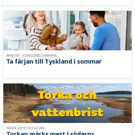
ANNONS - SCANDLINES DANMARK
Ta färjan till Tyskland i sommar
VÄDER, METEOROLOGEN
Torkan märks mest i söderns