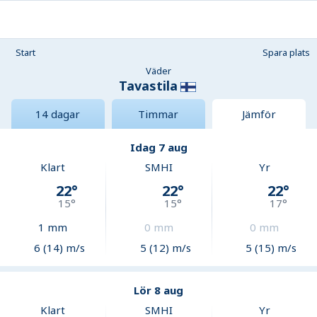
Start
Spara plats
Väder
Tavastila
14 dagar
Timmar
Jämför
Idag 7 aug
Klart
SMHI
Yr
22
°
22
°
22
°
15
°
15
°
17
°
1
mm
0
mm
0
mm
6 (14) m/s
5 (12) m/s
5 (15) m/s
Lör 8 aug
Klart
SMHI
Yr