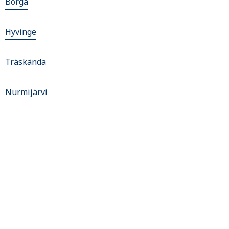
Borgå
Hyvinge
Träskända
Nurmijärvi