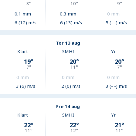
8
°
10
°
9
°
0,1
mm
0,3
mm
0
mm
6 (12) m/s
6 (13) m/s
5 (- -) m/s
Tor 13 aug
Klart
SMHI
Yr
19
°
20
°
20
°
7
°
11
°
7
°
0
mm
0
mm
0
mm
3 (6) m/s
2 (6) m/s
3 (- -) m/s
Fre 14 aug
Klart
SMHI
Yr
22
°
22
°
21
°
11
°
12
°
11
°