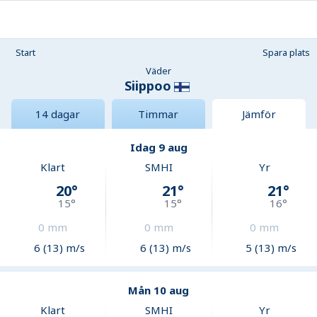
Start
Spara plats
Väder
Siippoo
14 dagar
Timmar
Jämför
Idag 9 aug
Klart
SMHI
Yr
20
°
21
°
21
°
15
°
15
°
16
°
0
mm
0
mm
0
mm
6 (13) m/s
6 (13) m/s
5 (13) m/s
Mån 10 aug
Klart
SMHI
Yr