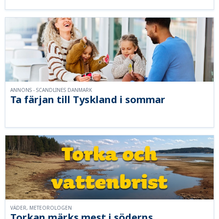
ANNONS - SCANDLINES DANMARK
Ta färjan till Tyskland i sommar
VÄDER, METEOROLOGEN
Torkan märks mest i söderns