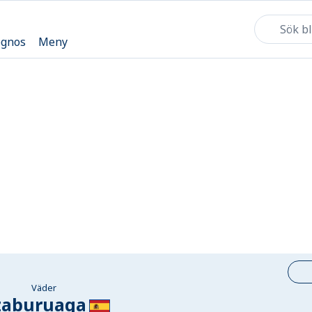
ognos
Meny
Väder
zaburuaga