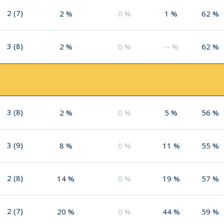
2
(
7
)
2
%
0
%
1
%
62
%
3
(
8
)
2
%
0
%
--
%
62
%
3
(
8
)
2
%
0
%
5
%
56
%
3
(
9
)
8
%
0
%
11
%
55
%
2
(
8
)
14
%
0
%
19
%
57
%
2
(
7
)
20
%
0
%
44
%
59
%