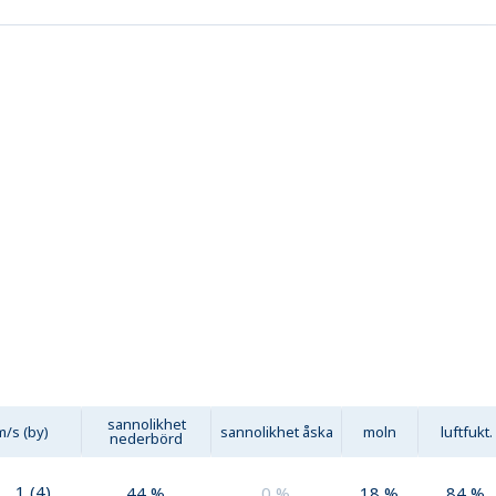
sannolikhet
m/s (by)
sannolikhet åska
moln
luftfukt.
nederbörd
1
(
4
)
44
%
0
%
18
%
84
%