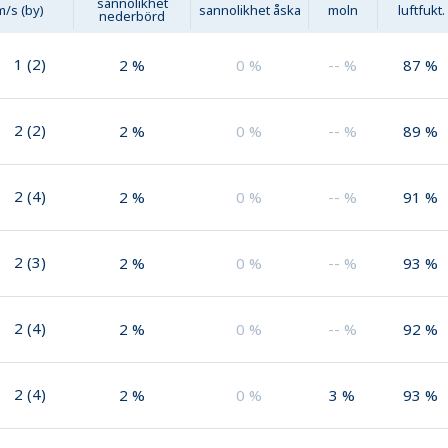
sannolikhet
m/s (by)
sannolikhet åska
moln
luftfukt.
nederbörd
1
(
2
)
2
%
0
%
--
%
87
%
2
(
2
)
2
%
0
%
--
%
89
%
2
(
4
)
2
%
0
%
--
%
91
%
2
(
3
)
2
%
0
%
--
%
93
%
2
(
4
)
2
%
0
%
--
%
92
%
2
(
4
)
2
%
0
%
3
%
93
%