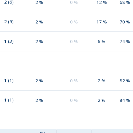
2
(
6
)
2
%
0
%
12
%
68
%
2
(
5
)
2
%
0
%
17
%
70
%
1
(
3
)
2
%
0
%
6
%
74
%
1
(
1
)
2
%
0
%
2
%
82
%
1
(
1
)
2
%
0
%
2
%
84
%