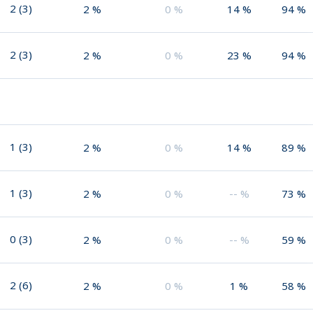
2
(
3
)
2
%
0
%
14
%
94
%
2
(
3
)
2
%
0
%
23
%
94
%
1
(
3
)
2
%
0
%
14
%
89
%
1
(
3
)
2
%
0
%
--
%
73
%
0
(
3
)
2
%
0
%
--
%
59
%
2
(
6
)
2
%
0
%
1
%
58
%