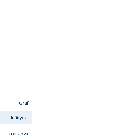
Graf
lufttryck
1015
hPa