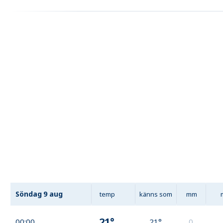
Söndag
9 aug
temp
känns som
mm
21°
00:00
21°
0