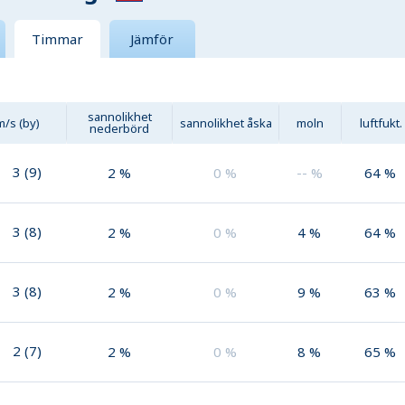
Timmar
Jämför
sannolikhet
m/s (by)
sannolikhet åska
moln
luftfukt.
nederbörd
3
(
9
)
2
%
0
%
--
%
64
%
3
(
8
)
2
%
0
%
4
%
64
%
3
(
8
)
2
%
0
%
9
%
63
%
2
(
7
)
2
%
0
%
8
%
65
%