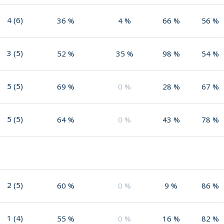
4
(
6
)
36
%
4
%
66
%
56
%
3
(
5
)
52
%
35
%
98
%
54
%
5
(
5
)
69
%
0
%
28
%
67
%
5
(
5
)
64
%
0
%
43
%
78
%
2
(
5
)
60
%
0
%
9
%
86
%
1
(
4
)
55
%
0
%
16
%
82
%