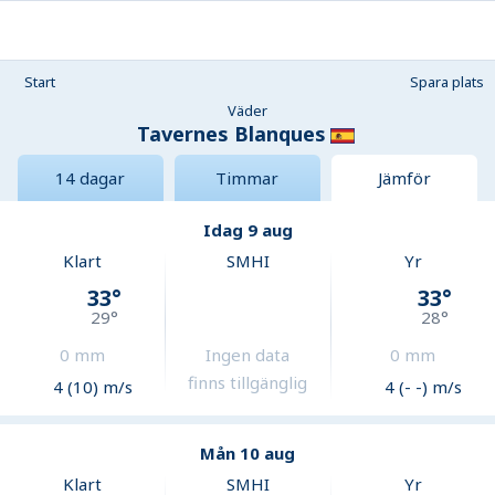
Start
Spara plats
Väder
Tavernes Blanques
14 dagar
Timmar
Jämför
Idag 9 aug
Klart
SMHI
Yr
33
°
33
°
29
°
28
°
0
mm
Ingen data
0
mm
finns tillgänglig
4 (10) m/s
4 (- -) m/s
Mån 10 aug
Klart
SMHI
Yr