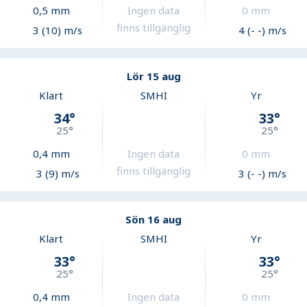
0,5
mm
Ingen data
0
mm
finns tillgänglig
3 (10) m/s
4 (- -) m/s
Lör 15 aug
Klart
SMHI
Yr
34
°
33
°
25
°
25
°
0,4
mm
Ingen data
0
mm
finns tillgänglig
3 (9) m/s
3 (- -) m/s
Sön 16 aug
Klart
SMHI
Yr
33
°
33
°
25
°
25
°
0,4
mm
Ingen data
0
mm