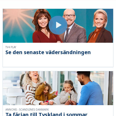
TV4 PLAY
Se den senaste vädersändningen
ANNONS - SCANDLINES DANMARK
Ta färjan till Tyskland i sommar