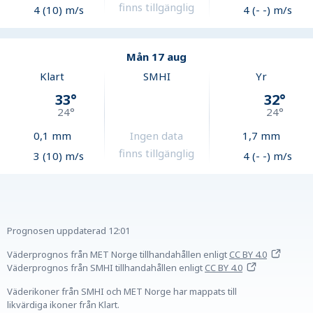
finns tillgänglig
4 (10) m/s
4 (- -) m/s
Mån 17 aug
Klart
SMHI
Yr
33
°
32
°
24
°
24
°
0,1
mm
Ingen data
1,7
mm
finns tillgänglig
3 (10) m/s
4 (- -) m/s
Prognosen uppdaterad
12:01
Väderprognos från MET Norge tillhandahållen
enligt
CC BY 4.0
Väderprognos från SMHI tillhandahållen
enligt
CC BY 4.0
Väderikoner från SMHI och MET Norge har mappats till
likvärdiga ikoner från Klart.