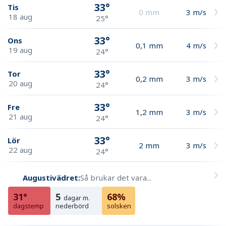
33°
Tis
0
mm
3
m/s
18 aug
25°
33°
Ons
0,1
mm
4
m/s
19 aug
24°
33°
Tor
0,2
mm
3
m/s
20 aug
24°
33°
Fre
1,2
mm
3
m/s
21 aug
24°
33°
Lör
2
mm
3
m/s
22 aug
24°
Augustivädret:
Så brukar det vara...
31°
5
68%
dagar m.
dagstemp
nederbörd
solsken