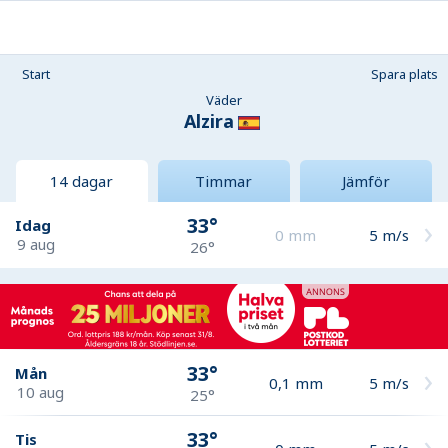
Start
Spara plats
Väder
Alzira
14 dagar
Timmar
Jämför
33°
Idag
0
mm
5
m/s
9 aug
26°
33°
Mån
0,1
mm
5
m/s
10 aug
25°
33°
Tis