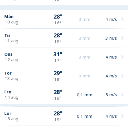
28°
Mån
0
mm
4
m/s
10 aug
16°
28°
Tis
0
mm
3
m/s
11 aug
18°
31°
Ons
0
mm
4
m/s
12 aug
17°
29°
Tor
0
mm
4
m/s
13 aug
18°
28°
Fre
0,1
mm
5
m/s
14 aug
19°
28°
Lör
0,1
mm
4
m/s
15 aug
19°