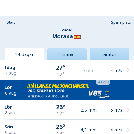
Start
Spara plats
Väder
Morana
14 dagar
Timmar
Jämför
27°
Idag
0
mm
4
m/s
7 aug
19°
Lör
8 aug
26°
Lör
2,8
mm
5
m/s
8 aug
17°
26°
Sön
4,3
mm
4
m/s
9 aug
18°