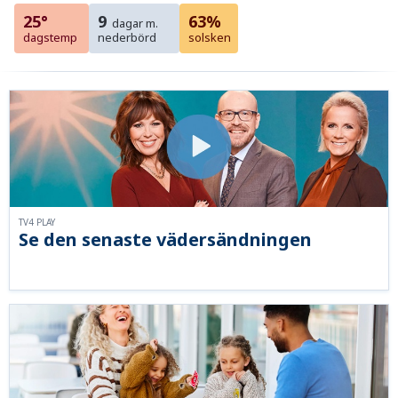
25°
9
63%
dagar m.
dagstemp
nederbörd
solsken
TV4 PLAY
Se den senaste vädersändningen