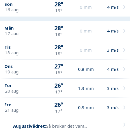
28°
Sön
0
mm
4
m/s
16 aug
19°
28°
Mån
0
mm
4
m/s
17 aug
18°
28°
Tis
0
mm
3
m/s
18 aug
18°
27°
Ons
0,8
mm
4
m/s
19 aug
18°
26°
Tor
1,3
mm
3
m/s
20 aug
17°
26°
Fre
0,9
mm
3
m/s
21 aug
17°
Augustivädret:
Så brukar det vara...