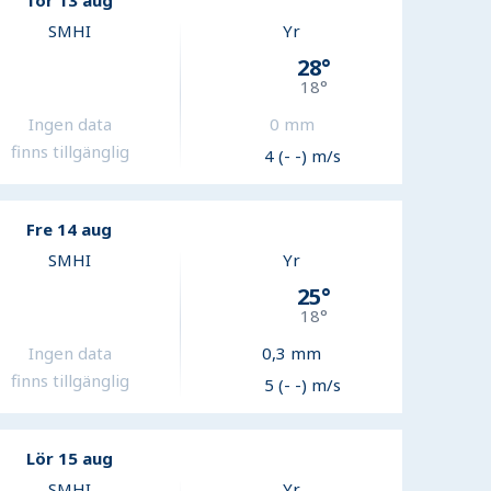
Tor 13 aug
SMHI
Yr
28
°
18
°
Ingen data
0
mm
finns tillgänglig
4 (- -) m/s
Fre 14 aug
SMHI
Yr
25
°
18
°
Ingen data
0,3
mm
finns tillgänglig
5 (- -) m/s
Lör 15 aug
SMHI
Yr