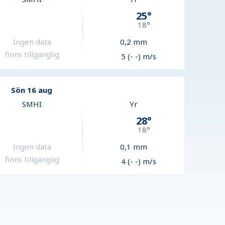
25
°
18
°
Ingen data
0,2
mm
finns tillgänglig
5 (- -) m/s
Sön 16 aug
SMHI
Yr
28
°
18
°
Ingen data
0,1
mm
finns tillgänglig
4 (- -) m/s