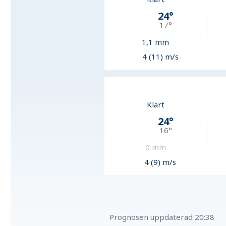
24
°
17
°
1,1
mm
4 (11) m/s
Klart
24
°
16
°
0
mm
4 (9) m/s
Prognosen uppdaterad
20:38