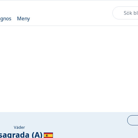
ognos
Meny
Väder
sagrada (A)