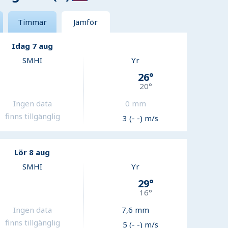
Timmar
Jämför
Idag 7 aug
SMHI
Yr
26
°
20
°
Ingen data
0
mm
finns tillgänglig
3 (- -) m/s
Lör 8 aug
SMHI
Yr
29
°
16
°
Ingen data
7,6
mm
finns tillgänglig
5 (- -) m/s