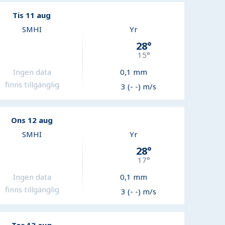
Tis 11 aug
SMHI
Yr
28
°
15
°
Ingen data
0,1
mm
finns tillgänglig
3 (- -) m/s
Ons 12 aug
SMHI
Yr
28
°
17
°
Ingen data
0,1
mm
finns tillgänglig
3 (- -) m/s