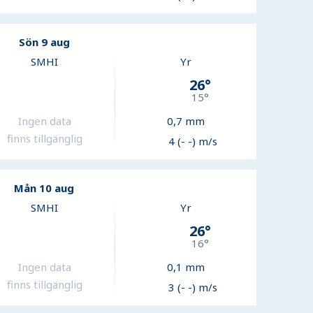
Sön 9 aug
SMHI
Yr
26
°
15
°
Ingen data
0,7
mm
finns tillgänglig
4 (- -) m/s
Mån 10 aug
SMHI
Yr
26
°
16
°
Ingen data
0,1
mm
finns tillgänglig
3 (- -) m/s