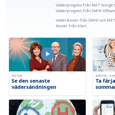
Väderprognos från MET Norge ti
Väderprognos från SMHI tillhan
Väderikoner från SMHI och MET 
ikoner från Klart.
TV4 PLAY
ANNONS - SCA
Se den senaste
Ta färja
vädersändningen
somma