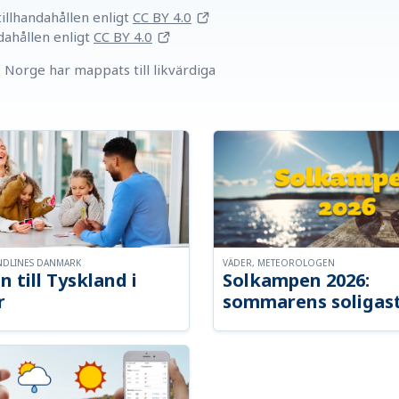
llhandahållen
enligt
CC BY 4.0
dahållen
enligt
CC BY 4.0
Norge har mappats till likvärdiga
NDLINES DANMARK
VÄDER, METEOROLOGEN
n till Tyskland i
Solkampen 2026:
r
sommarens soligast