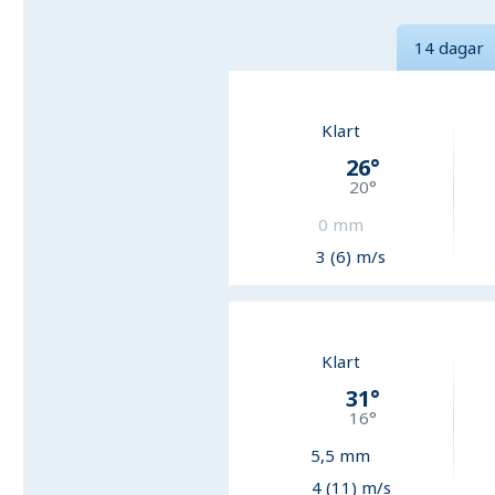
14 dagar
Klart
26
°
20
°
0
mm
3 (6) m/s
Klart
31
°
16
°
5,5
mm
4 (11) m/s