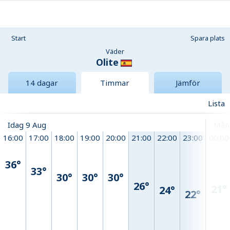
Start
Spara plats
Väder
Olite
14 dagar
Timmar
Jämför
Lista
Idag 9 Aug
Mån
16:00
17:00
18:00
19:00
20:00
21:00
22:00
23:00
00:00
36°
33°
30°
30°
30°
26°
21°
24°
22°