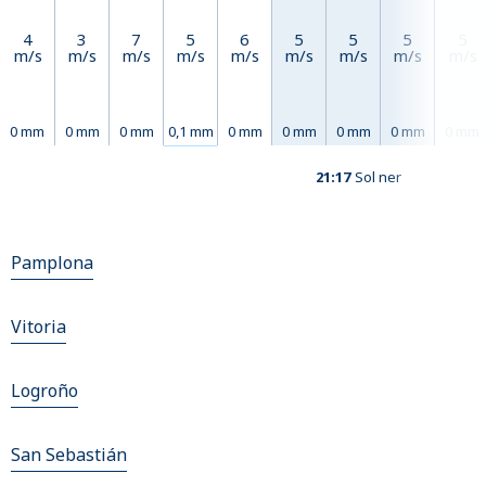
4
3
7
5
6
5
5
5
5
m/s
m/s
m/s
m/s
m/s
m/s
m/s
m/s
m/s
0 mm
0 mm
0 mm
0,1 mm
0 mm
0 mm
0 mm
0 mm
0 mm
21:17
Sol ner
Pamplona
Vitoria
Logroño
San Sebastián