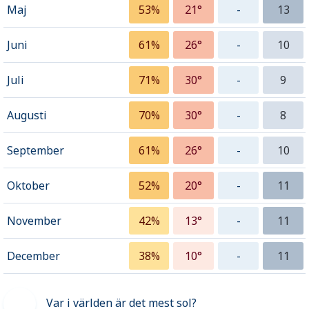
Maj
53%
21°
-
13
Juni
61%
26°
-
10
Juli
71%
30°
-
9
Augusti
70%
30°
-
8
September
61%
26°
-
10
Oktober
52%
20°
-
11
November
42%
13°
-
11
December
38%
10°
-
11
Var i världen är det mest sol?