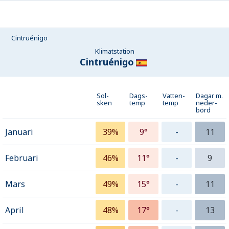
Cintruénigo
Klimatstation
Cintruénigo
Sol-
Dags-
Vatten-
Dagar m.
sken
temp
temp
neder­
börd
Januari
39%
9°
-
11
Februari
46%
11°
-
9
Mars
49%
15°
-
11
April
48%
17°
-
13