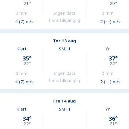
21
°
20
°
0
mm
Ingen data
0
mm
finns tillgänglig
4 (7) m/s
2 (- -) m/s
Tor 13 aug
Klart
SMHI
Yr
35
°
37
°
22
°
22
°
0
mm
Ingen data
0
mm
finns tillgänglig
4 (7) m/s
2 (- -) m/s
Fre 14 aug
Klart
SMHI
Yr
34
°
36
°
22
°
21
°