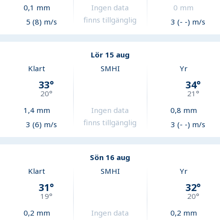
0,1
mm
Ingen data
0
mm
finns tillgänglig
5 (8) m/s
3 (- -) m/s
Lör 15 aug
Klart
SMHI
Yr
33
°
34
°
20
°
21
°
1,4
mm
Ingen data
0,8
mm
finns tillgänglig
3 (6) m/s
3 (- -) m/s
Sön 16 aug
Klart
SMHI
Yr
31
°
32
°
19
°
20
°
0,2
mm
Ingen data
0,2
mm