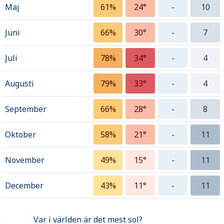
Maj
61%
24°
-
10
Juni
66%
30°
-
7
Juli
78%
34°
-
4
Augusti
79%
33°
-
4
September
66%
28°
-
8
Oktober
58%
21°
-
11
November
49%
15°
-
11
December
43%
11°
-
11
Var i världen är det mest sol?