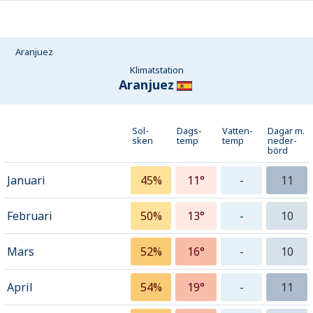
Aranjuez
Klimatstation
Aranjuez
Sol-
Dags-
Vatten-
Dagar m.
sken
temp
temp
neder­
börd
Januari
45%
11°
-
11
Februari
50%
13°
-
10
Mars
52%
16°
-
10
April
54%
19°
-
11