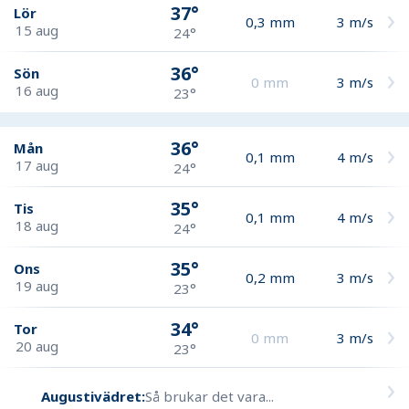
37°
Lör
0,3
mm
3
m/s
15 aug
24°
36°
Sön
0
mm
3
m/s
16 aug
23°
36°
Mån
0,1
mm
4
m/s
17 aug
24°
35°
Tis
0,1
mm
4
m/s
18 aug
24°
35°
Ons
0,2
mm
3
m/s
19 aug
23°
34°
Tor
0
mm
3
m/s
20 aug
23°
Augustivädret:
Så brukar det vara...