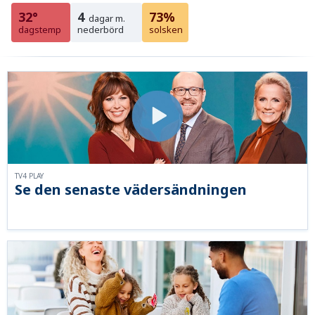
32°
4
73%
dagar m.
dagstemp
nederbörd
solsken
TV4 PLAY
Se den senaste vädersändningen