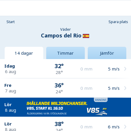
Start
Spara plats
Väder
Campos del Rio
14 dagar
Timmar
Jämför
32°
Idag
0
mm
5
m/s
6 aug
28°
36°
Fre
0
mm
5
m/s
7 aug
24°
Lör
8 aug
38°
Lör
0
mm
6
m/s
8 aug
24°