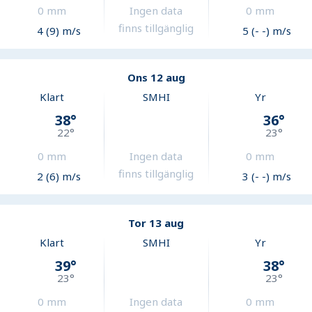
0
mm
Ingen data
0
mm
finns tillgänglig
4 (9) m/s
5 (- -) m/s
Ons 12 aug
Klart
SMHI
Yr
38
°
36
°
22
°
23
°
0
mm
Ingen data
0
mm
finns tillgänglig
2 (6) m/s
3 (- -) m/s
Tor 13 aug
Klart
SMHI
Yr
39
°
38
°
23
°
23
°
0
mm
Ingen data
0
mm