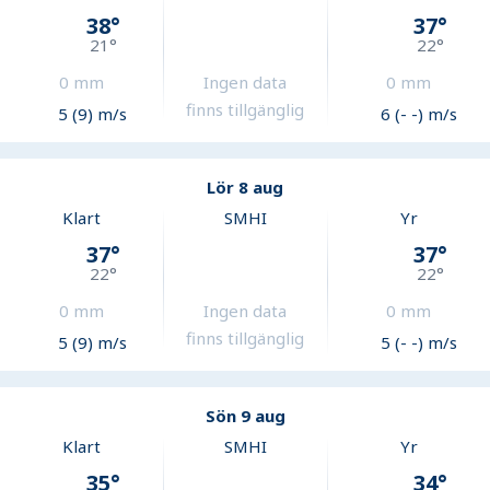
38
°
37
°
21
°
22
°
0
mm
Ingen data
0
mm
finns tillgänglig
5 (9) m/s
6 (- -) m/s
Lör 8 aug
Klart
SMHI
Yr
37
°
37
°
22
°
22
°
0
mm
Ingen data
0
mm
finns tillgänglig
5 (9) m/s
5 (- -) m/s
Sön 9 aug
Klart
SMHI
Yr
35
°
34
°