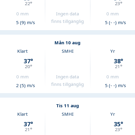
22
°
23
°
0
mm
Ingen data
0
mm
finns tillgänglig
5 (9) m/s
5 (- -) m/s
Mån 10 aug
Klart
SMHI
Yr
37
°
38
°
20
°
21
°
0
mm
Ingen data
0
mm
finns tillgänglig
2 (5) m/s
5 (- -) m/s
Tis 11 aug
Klart
SMHI
Yr
37
°
35
°
21
°
23
°