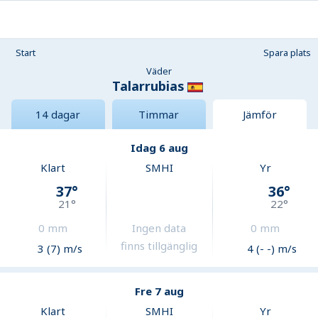
Start
Spara plats
Väder
Talarrubias
14 dagar
Timmar
Jämför
Idag 6 aug
Klart
SMHI
Yr
37
°
36
°
21
°
22
°
0
mm
Ingen data
0
mm
finns tillgänglig
3 (7) m/s
4 (- -) m/s
Fre 7 aug
Klart
SMHI
Yr