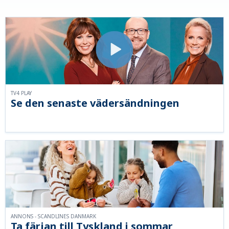
TV4 PLAY
Se den senaste vädersändningen
ANNONS - SCANDLINES DANMARK
Ta färjan till Tyskland i sommar