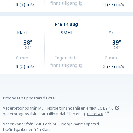
finns tillgänglig
3 (7) m/s
4 (- -) m/s
Fre 14 aug
Klart
SMHI
Yr
38
°
39
°
24
°
24
°
0
mm
Ingen data
0
mm
finns tillgänglig
3 (5) m/s
3 (- -) m/s
Prognosen uppdaterad
04:08
Väderprognos från MET Norge tillhandahållen
enligt
CC BY 4.0
Väderprognos från SMHI tillhandahållen
enligt
CC BY 4.0
Väderikoner från SMHI och MET Norge har mappats till
likvärdiga ikoner från Klart.