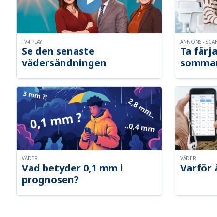
TV4 PLAY
ANNONS - SCA
Se den senaste
Ta färja
vädersändningen
somma
VÄDER
VÄDER
Vad betyder 0,1 mm i
Varför 
prognosen?