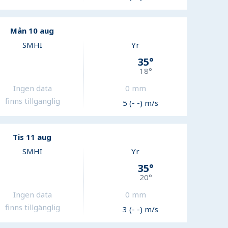
Mån 10 aug
SMHI
Yr
35
°
18
°
Ingen data
0
mm
finns tillgänglig
5 (- -) m/s
Tis 11 aug
SMHI
Yr
35
°
20
°
Ingen data
0
mm
finns tillgänglig
3 (- -) m/s