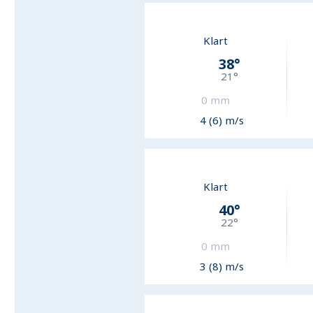
Klart
38
°
21
°
0
mm
4 (6) m/s
Klart
40
°
22
°
0
mm
3 (8) m/s