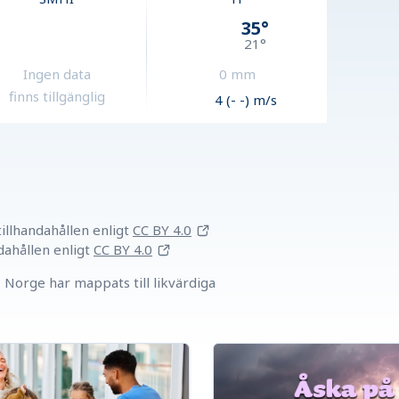
35
°
21
°
Ingen data
0
mm
finns tillgänglig
4 (- -) m/s
llhandahållen
enligt
CC BY 4.0
dahållen
enligt
CC BY 4.0
Norge har mappats till likvärdiga