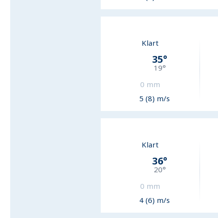
Klart
35
°
19
°
0
mm
5 (8) m/s
Klart
36
°
20
°
0
mm
4 (6) m/s