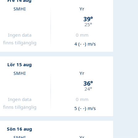
Fre 14 aug
SMHI
Yr
39
°
25
°
Ingen data
0
mm
finns tillgänglig
4 (- -) m/s
Lör 15 aug
SMHI
Yr
36
°
24
°
Ingen data
0
mm
finns tillgänglig
5 (- -) m/s
Sön 16 aug
SMHI
Yr