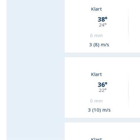
Klart
38
°
24
°
0
mm
3 (8) m/s
Klart
36
°
22
°
0
mm
3 (10) m/s
Klart