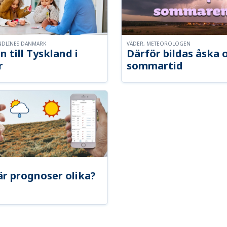
NDLINES DANMARK
VÄDER, METEOROLOGEN
n till Tyskland i
Därför bildas åska 
r
sommartid
är prognoser olika?