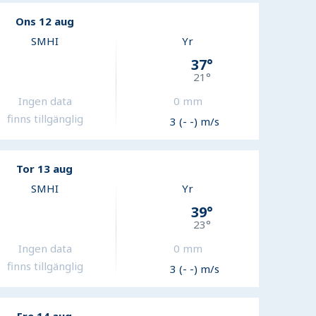
Ons 12 aug
SMHI
Yr
37
°
21
°
Ingen data
0
mm
finns tillgänglig
3 (- -) m/s
Tor 13 aug
SMHI
Yr
39
°
23
°
Ingen data
0
mm
finns tillgänglig
3 (- -) m/s