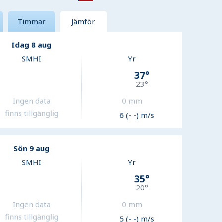
Timmar
Jämför
Idag 8 aug
SMHI
Yr
37
°
23
°
Ingen data
0
mm
finns tillgänglig
6 (- -) m/s
Sön 9 aug
SMHI
Yr
35
°
20
°
Ingen data
0
mm
finns tillgänglig
5 (- -) m/s