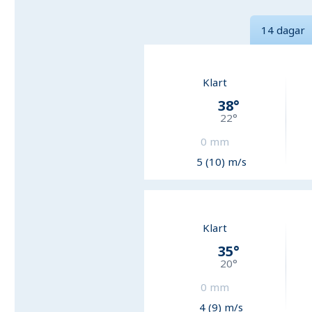
14 dagar
Klart
38
°
22
°
0
mm
5 (10) m/s
Klart
35
°
20
°
0
mm
4 (9) m/s