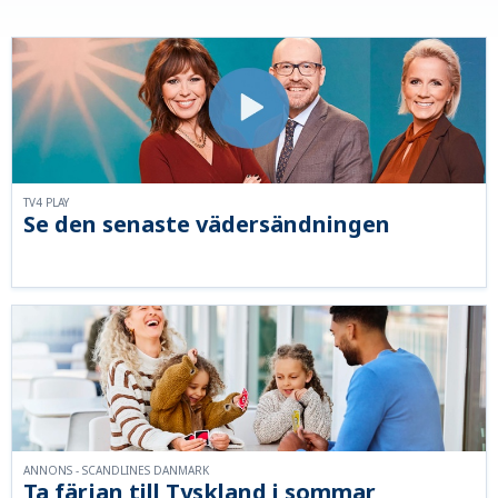
TV4 PLAY
Se den senaste vädersändningen
ANNONS - SCANDLINES DANMARK
Ta färjan till Tyskland i sommar