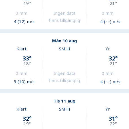
19
°
21
°
0
mm
Ingen data
0
mm
finns tillgänglig
4 (12) m/s
4 (- -) m/s
Mån 10 aug
Klart
SMHI
Yr
33
°
32
°
18
°
21
°
0
mm
Ingen data
0
mm
finns tillgänglig
3 (10) m/s
4 (- -) m/s
Tis 11 aug
Klart
SMHI
Yr
32
°
31
°
19
°
22
°