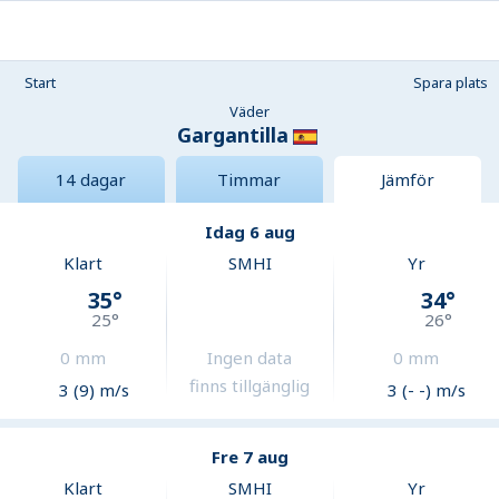
Start
Spara plats
Väder
Gargantilla
14 dagar
Timmar
Jämför
Idag 6 aug
Klart
SMHI
Yr
35
°
34
°
25
°
26
°
0
mm
Ingen data
0
mm
finns tillgänglig
3 (9) m/s
3 (- -) m/s
Fre 7 aug
Klart
SMHI
Yr