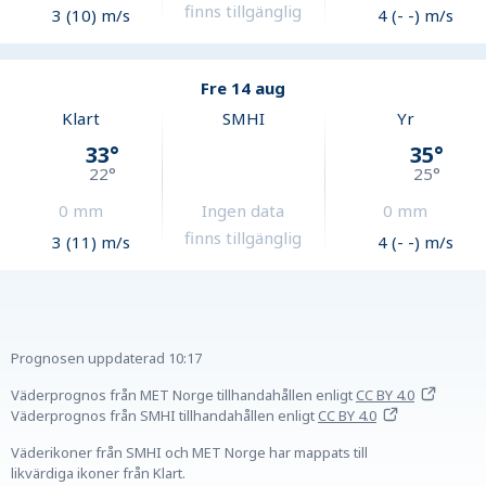
finns tillgänglig
3 (10) m/s
4 (- -) m/s
Fre 14 aug
Klart
SMHI
Yr
33
°
35
°
22
°
25
°
0
mm
Ingen data
0
mm
finns tillgänglig
3 (11) m/s
4 (- -) m/s
Prognosen uppdaterad
10:17
Väderprognos från MET Norge tillhandahållen
enligt
CC BY 4.0
Väderprognos från SMHI tillhandahållen
enligt
CC BY 4.0
Väderikoner från SMHI och MET Norge har mappats till
likvärdiga ikoner från Klart.