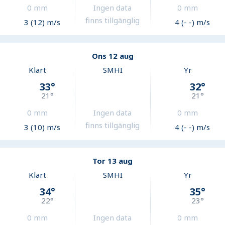
0
mm
Ingen data
0
mm
finns tillgänglig
3 (12) m/s
4 (- -) m/s
Ons 12 aug
Klart
SMHI
Yr
33
°
32
°
21
°
21
°
0
mm
Ingen data
0
mm
finns tillgänglig
3 (10) m/s
4 (- -) m/s
Tor 13 aug
Klart
SMHI
Yr
34
°
35
°
22
°
23
°
0
mm
Ingen data
0
mm