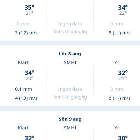
35
°
34
°
21
°
22
°
0
mm
Ingen data
0
mm
finns tillgänglig
3 (12) m/s
5 (- -) m/s
Lör 8 aug
Klart
SMHI
Yr
34
°
32
°
20
°
21
°
0,1
mm
Ingen data
0
mm
finns tillgänglig
4 (13) m/s
6 (- -) m/s
Sön 9 aug
Klart
SMHI
Yr
32
°
30
°