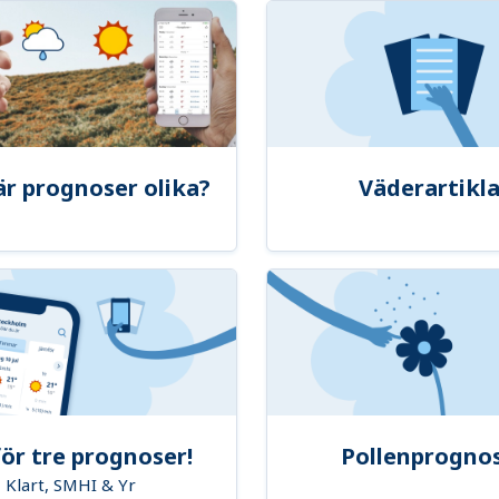
är prognoser olika?
Väderartikla
ör tre prognoser!
Pollenprogno
Klart, SMHI & Yr