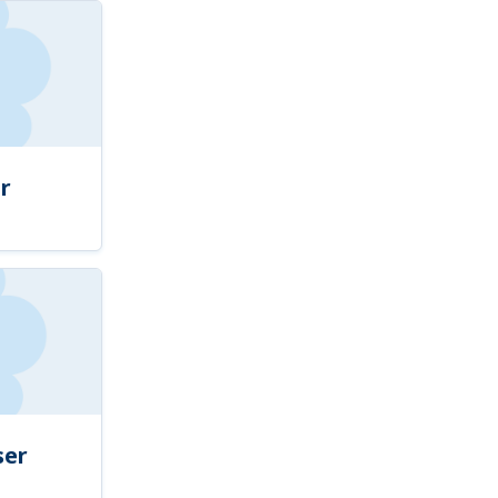
r
ser