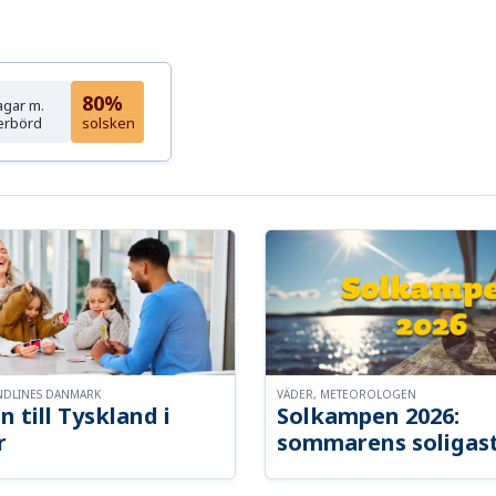
80%
agar m.
erbörd
solsken
NDLINES DANMARK
VÄDER, METEOROLOGEN
n till Tyskland i
Solkampen 2026:
r
sommarens soligast