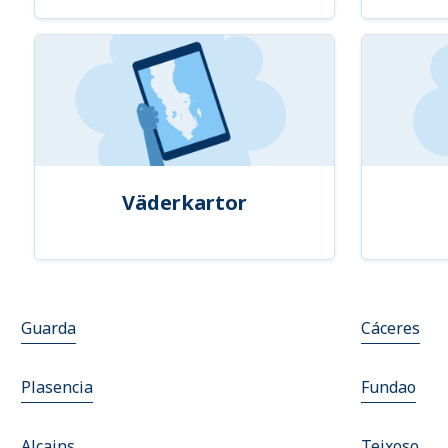
Väderkartor
Guarda
Cáceres
Plasencia
Fundao
Alcains
Teixoso