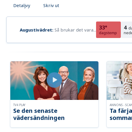
Detaljvy
Skriv ut
33°
4
d
Augustivädret:
Så brukar det vara...
dagstemp
ned
TV4 PLAY
ANNONS - SCA
Se den senaste
Ta färja
vädersändningen
somma