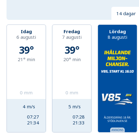
14 dagar
Idag
Fredag
Lördag
6 augusti
7 augusti
8 augusti
39°
39°
21°
min
20°
min
0
mm
0
mm
4
m/s
5
m/s
07:27
07:28
21:34
21:33