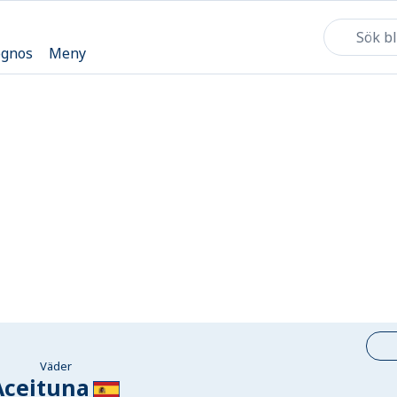
ognos
Meny
Väder
Aceituna