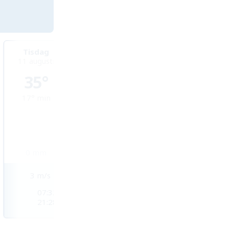
Tisdag
Onsdag
Torsdag
11 augusti
12 augusti
13 augusti
35°
37°
38°
17°
min
20°
min
21°
min
0
mm
0
mm
0
mm
3
m/s
2
m/s
2
m/s
07:32
07:33
07:34
21:28
21:26
21:25