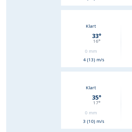
Klart
33
°
16
°
0
mm
4 (13) m/s
Klart
35
°
17
°
0
mm
3 (10) m/s