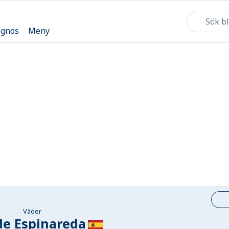
ognos
Meny
Väder
de Espinareda