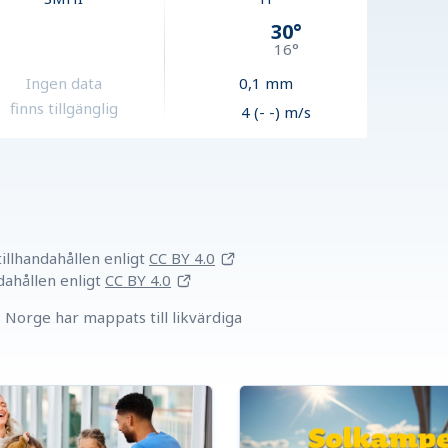
30
°
16
°
Ingen data
0,1
mm
finns tillgänglig
4 (- -) m/s
llhandahållen
enligt
CC BY 4.0
dahållen
enligt
CC BY 4.0
Norge har mappats till likvärdiga