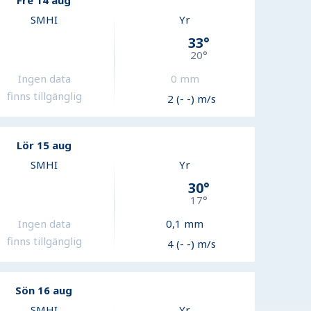
Fre 14 aug
SMHI
Yr
33
°
20
°
Ingen data
0
mm
finns tillgänglig
2 (- -) m/s
Lör 15 aug
SMHI
Yr
30
°
17
°
Ingen data
0,1
mm
finns tillgänglig
4 (- -) m/s
Sön 16 aug
SMHI
Yr