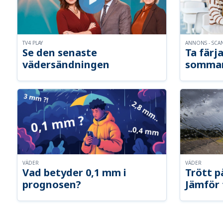
TV4 PLAY
ANNONS - SCA
Se den senaste
Ta färja
vädersändningen
somma
VÄDER
VÄDER
Vad betyder 0,1 mm i
Trött p
prognosen?
Jämför 