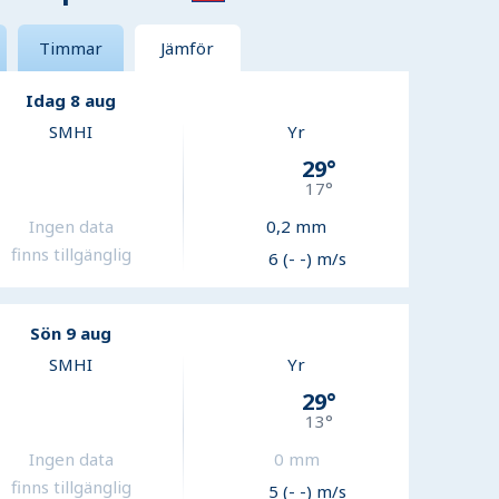
Timmar
Jämför
Idag 8 aug
SMHI
Yr
29
°
17
°
Ingen data
0,2
mm
finns tillgänglig
6 (- -) m/s
Sön 9 aug
SMHI
Yr
29
°
13
°
Ingen data
0
mm
finns tillgänglig
5 (- -) m/s