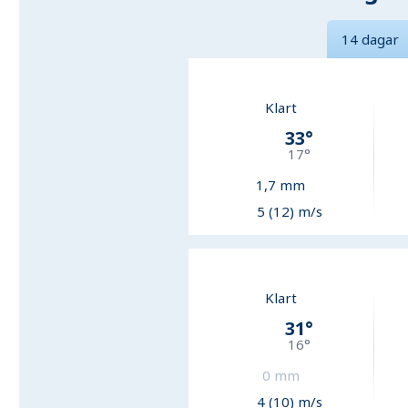
14 dagar
Klart
33
°
17
°
1,7
mm
5 (12) m/s
Klart
31
°
16
°
0
mm
4 (10) m/s