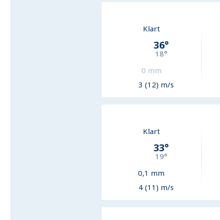
Klart
36
°
18
°
0
mm
3 (12) m/s
Klart
33
°
19
°
0,1
mm
4 (11) m/s