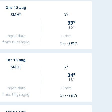
Ons 12 aug
SMHI
Yr
33
°
16
°
Ingen data
0
mm
finns tillgänglig
5 (- -) m/s
Tor 13 aug
SMHI
Yr
34
°
18
°
Ingen data
0
mm
finns tillgänglig
5 (- -) m/s