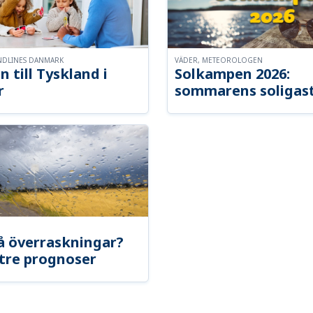
NDLINES DANMARK
VÄDER, METEOROLOGEN
n till Tyskland i
Solkampen 2026:
r
sommarens soligast
å överraskningar?
tre prognoser