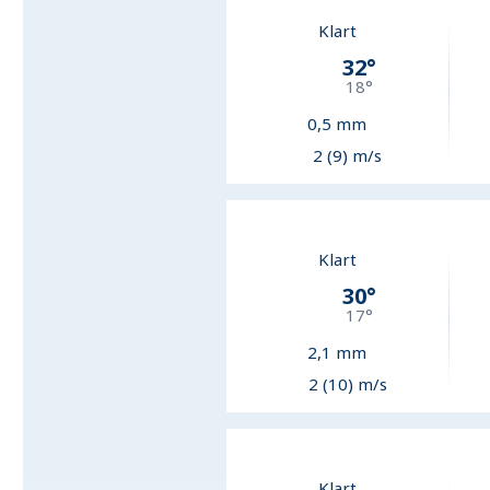
Klart
32
°
18
°
0,5
mm
2 (9) m/s
Klart
30
°
17
°
2,1
mm
2 (10) m/s
Klart