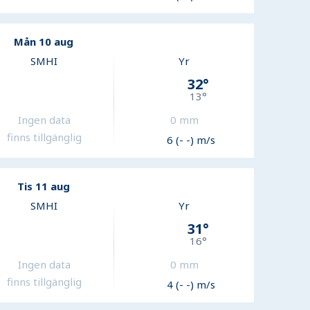
Mån 10 aug
SMHI
Yr
32
°
13
°
Ingen data
0
mm
finns tillgänglig
6 (- -) m/s
Tis 11 aug
SMHI
Yr
31
°
16
°
Ingen data
0
mm
finns tillgänglig
4 (- -) m/s