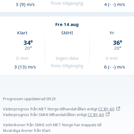
finns tillgänglig
3 (9) m/s
4 (- -) m/s
Fre 14 aug
Klart
SMHI
Yr
34
°
36
°
20
°
20
°
0
mm
Ingen data
0
mm
finns tillgänglig
3 (13) m/s
6 (- -) m/s
Prognosen uppdaterad
09:23
Väderprognos från MET Norge tillhandahållen
enligt
CC BY 4.0
Väderprognos från SMHI tillhandahållen
enligt
CC BY 4.0
Väderikoner från SMHI och MET Norge har mappats till
likvärdiga ikoner från Klart.