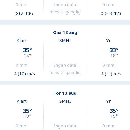
0
mm
Ingen data
0
mm
finns tillgänglig
5 (9) m/s
5 (- -) m/s
Ons 12 aug
Klart
SMHI
Yr
35
°
33
°
18
°
18
°
0
mm
Ingen data
0
mm
finns tillgänglig
4 (10) m/s
4 (- -) m/s
Tor 13 aug
Klart
SMHI
Yr
35
°
35
°
19
°
19
°
0
mm
Ingen data
0
mm