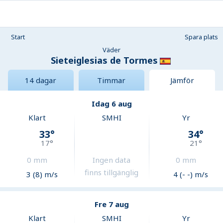
Start
Spara plats
Väder
Sieteiglesias de Tormes
14 dagar
Timmar
Jämför
Idag 6 aug
Klart
SMHI
Yr
33
°
34
°
17
°
21
°
0
mm
Ingen data
0
mm
finns tillgänglig
3 (8) m/s
4 (- -) m/s
Fre 7 aug
Klart
SMHI
Yr