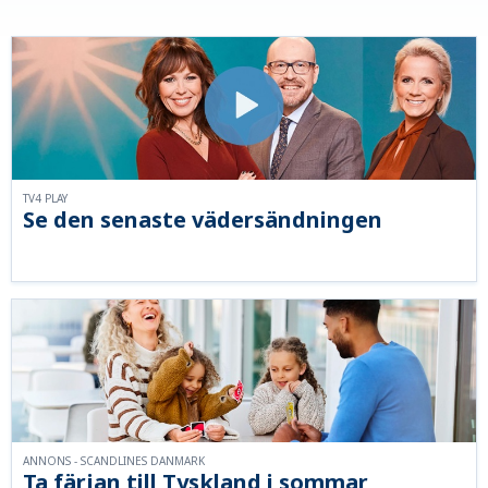
TV4 PLAY
Se den senaste vädersändningen
ANNONS - SCANDLINES DANMARK
Ta färjan till Tyskland i sommar