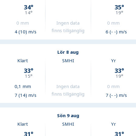
34
°
35
°
14
°
19
°
0
mm
Ingen data
0
mm
finns tillgänglig
4 (10) m/s
6 (- -) m/s
Lör 8 aug
Klart
SMHI
Yr
33
°
33
°
15
°
19
°
0,1
mm
Ingen data
0
mm
finns tillgänglig
7 (14) m/s
7 (- -) m/s
Sön 9 aug
Klart
SMHI
Yr
31
°
31
°