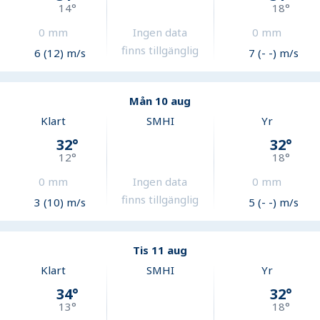
14
°
18
°
0
mm
Ingen data
0
mm
finns tillgänglig
6 (12) m/s
7 (- -) m/s
Mån 10 aug
Klart
SMHI
Yr
32
°
32
°
12
°
18
°
0
mm
Ingen data
0
mm
finns tillgänglig
3 (10) m/s
5 (- -) m/s
Tis 11 aug
Klart
SMHI
Yr
34
°
32
°
13
°
18
°