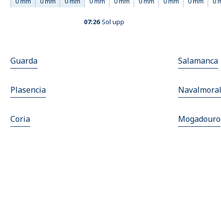
0 mm
0 mm
0 mm
0 mm
0 mm
0 mm
0 mm
0 mm
0 
07:26
Sol upp
Guarda
Salamanca
Plasencia
Navalmoral
Coria
Mogadouro