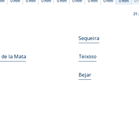
mm
0 mm
0 mm
0 mm
0 mm
0 mm
0 mm
0 mm
0 mm
0
21
Sequeira
 de la Mata
Teixoso
Bejar