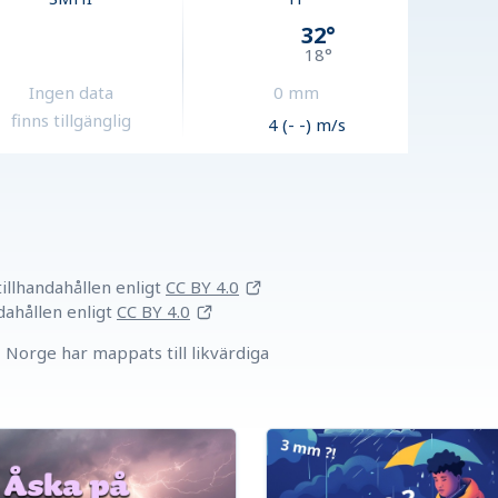
32
°
18
°
Ingen data
0
mm
finns tillgänglig
4 (- -) m/s
llhandahållen
enligt
CC BY 4.0
dahållen
enligt
CC BY 4.0
Norge har mappats till likvärdiga