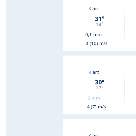
Klart
31
°
18
°
0,1
mm
3 (10) m/s
Klart
30
°
17
°
0
mm
4 (7) m/s
Klart