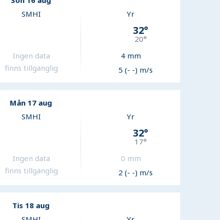
Sön 16 aug
SMHI
Yr
32
°
20
°
Ingen data
4
mm
finns tillgänglig
5 (- -) m/s
Mån 17 aug
SMHI
Yr
32
°
17
°
Ingen data
0
mm
finns tillgänglig
2 (- -) m/s
Tis 18 aug
SMHI
Yr