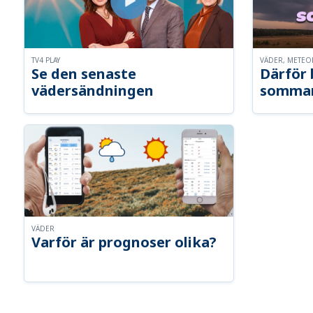
TV4 PLAY
VÄDER, METE
Se den senaste
Därför 
vädersändningen
sommar
VÄDER
Varför är prognoser olika?