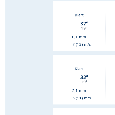
Klart
37
°
19
°
0,1
mm
7 (13) m/s
Klart
32
°
19
°
2,1
mm
5 (11) m/s