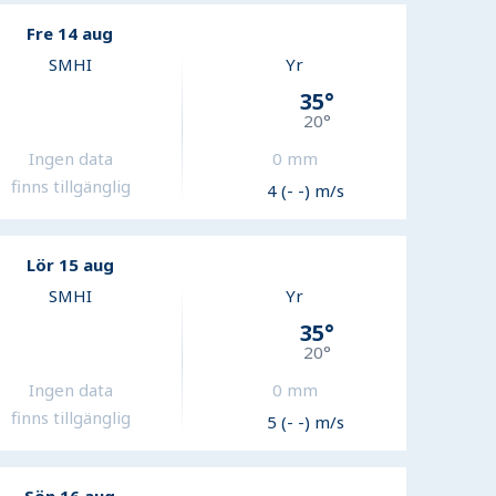
Fre 14 aug
SMHI
Yr
35
°
20
°
Ingen data
0
mm
finns tillgänglig
4 (- -) m/s
Lör 15 aug
SMHI
Yr
35
°
20
°
Ingen data
0
mm
finns tillgänglig
5 (- -) m/s