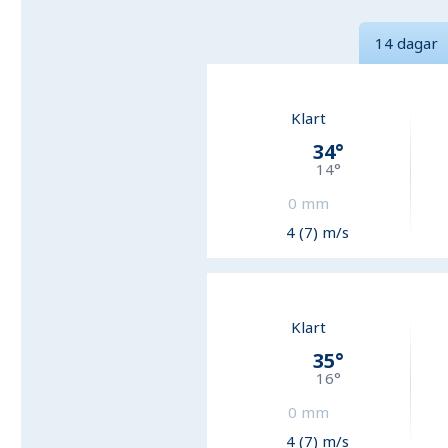
14 dagar
Klart
34
°
14
°
0
mm
4 (7) m/s
Klart
35
°
16
°
0
mm
4 (7) m/s