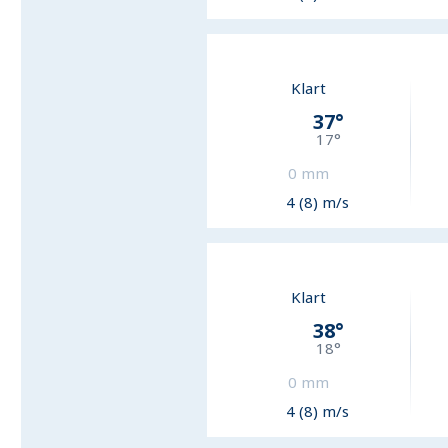
Klart
37
°
17
°
0
mm
4 (8) m/s
Klart
38
°
18
°
0
mm
4 (8) m/s