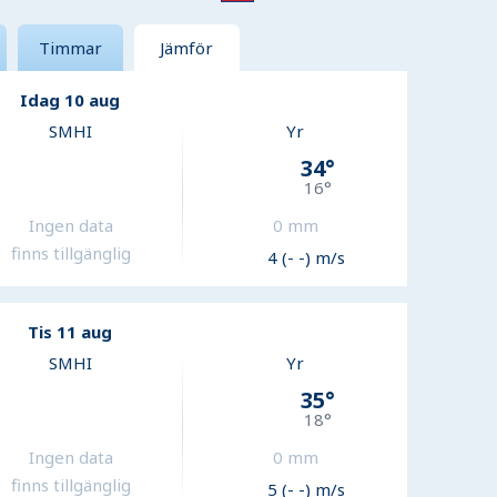
Timmar
Jämför
Idag 10 aug
SMHI
Yr
34
°
16
°
Ingen data
0
mm
finns tillgänglig
4 (- -) m/s
Tis 11 aug
SMHI
Yr
35
°
18
°
Ingen data
0
mm
finns tillgänglig
5 (- -) m/s