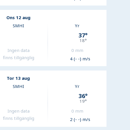
Ons 12 aug
SMHI
Yr
37
°
18
°
Ingen data
0
mm
finns tillgänglig
4 (- -) m/s
Tor 13 aug
SMHI
Yr
36
°
19
°
Ingen data
0
mm
finns tillgänglig
2 (- -) m/s