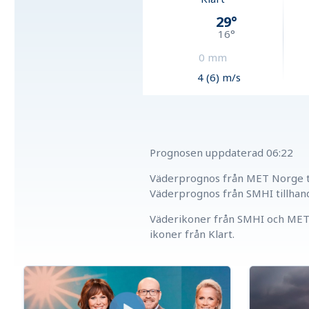
29
°
16
°
0
mm
4 (6) m/s
Prognosen uppdaterad
06:22
Väderprognos från MET Norge ti
Väderprognos från SMHI tillhan
Väderikoner från SMHI och MET 
ikoner från Klart.