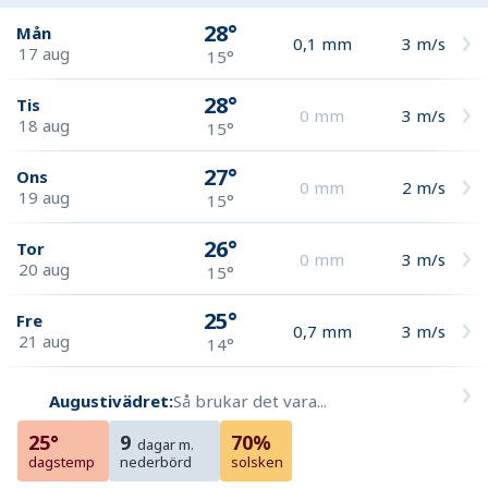
28°
Mån
0,1
mm
3
m/s
17 aug
15°
28°
Tis
0
mm
3
m/s
18 aug
15°
27°
Ons
0
mm
2
m/s
19 aug
15°
26°
Tor
0
mm
3
m/s
20 aug
15°
25°
Fre
0,7
mm
3
m/s
21 aug
14°
Augustivädret:
Så brukar det vara...
25°
9
70%
dagar m.
dagstemp
nederbörd
solsken