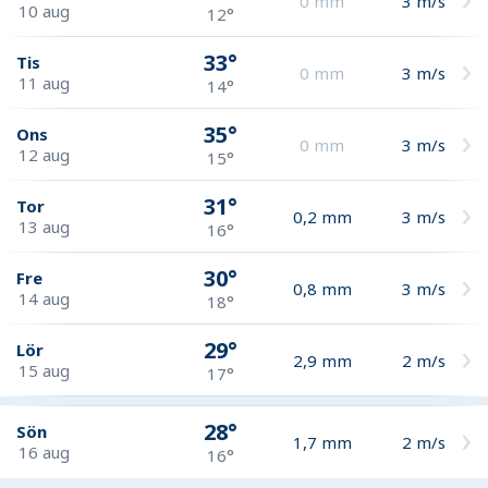
0
mm
3
m/s
10 aug
12°
33°
Tis
0
mm
3
m/s
11 aug
14°
35°
Ons
0
mm
3
m/s
12 aug
15°
31°
Tor
0,2
mm
3
m/s
13 aug
16°
30°
Fre
0,8
mm
3
m/s
14 aug
18°
29°
Lör
2,9
mm
2
m/s
15 aug
17°
28°
Sön
1,7
mm
2
m/s
16 aug
16°