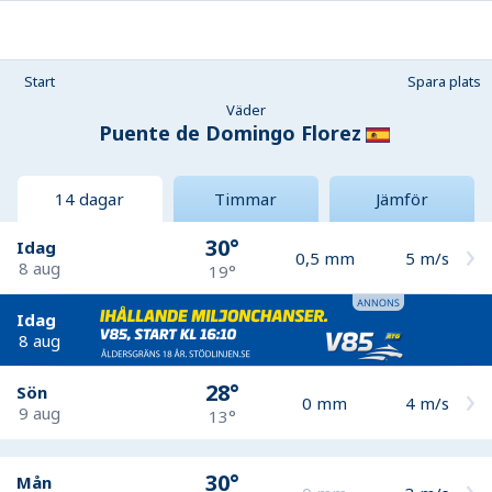
Start
Spara plats
Väder
Puente de Domingo Florez
14 dagar
Timmar
Jämför
30°
Idag
0,5
mm
5
m/s
8 aug
19°
Idag
8 aug
28°
Sön
0
mm
4
m/s
9 aug
13°
30°
Mån