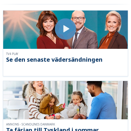
TV4 PLAY
Se den senaste vädersändningen
ANNONS - SCANDLINES DANMARK
Ta färjan till Tyskland i sommar