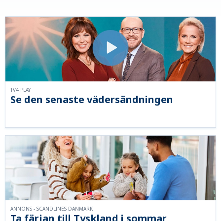
TV4 PLAY
Se den senaste vädersändningen
ANNONS - SCANDLINES DANMARK
Ta färjan till Tyskland i sommar