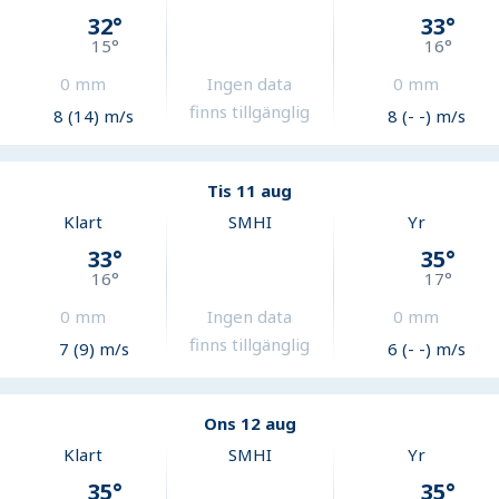
32
°
33
°
15
°
16
°
0
mm
Ingen data
0
mm
finns tillgänglig
8 (14) m/s
8 (- -) m/s
Tis 11 aug
Klart
SMHI
Yr
33
°
35
°
16
°
17
°
0
mm
Ingen data
0
mm
finns tillgänglig
7 (9) m/s
6 (- -) m/s
Ons 12 aug
Klart
SMHI
Yr
35
°
35
°