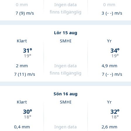
0
mm
Ingen data
0
mm
finns tillgänglig
7 (9) m/s
3 (- -) m/s
Lör 15 aug
Klart
SMHI
Yr
31
°
34
°
19
°
19
°
2
mm
Ingen data
4,9
mm
finns tillgänglig
7 (11) m/s
7 (- -) m/s
Sön 16 aug
Klart
SMHI
Yr
30
°
32
°
18
°
18
°
0,4
mm
Ingen data
2,6
mm