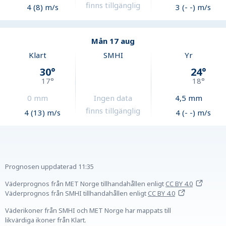
finns tillgänglig
4 (8) m/s
3 (- -) m/s
Mån 17 aug
Klart
SMHI
Yr
30
°
24
°
17
°
18
°
0
mm
Ingen data
4,5
mm
finns tillgänglig
4 (13) m/s
4 (- -) m/s
Prognosen uppdaterad
11:35
Väderprognos från MET Norge tillhandahållen
enligt
CC BY 4.0
Väderprognos från SMHI tillhandahållen
enligt
CC BY 4.0
Väderikoner från SMHI och MET Norge har mappats till
likvärdiga ikoner från Klart.