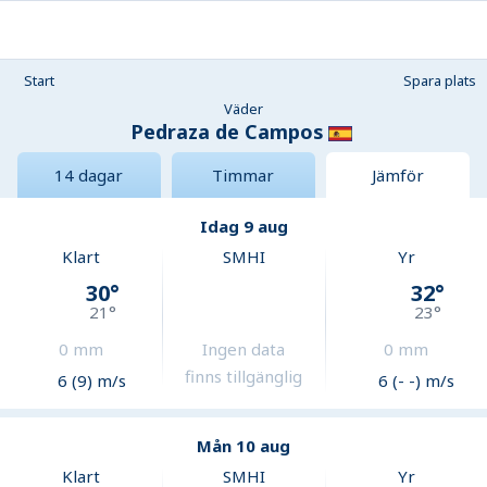
Start
Spara plats
Väder
Pedraza de Campos
14 dagar
Timmar
Jämför
Idag 9 aug
Klart
SMHI
Yr
30
°
32
°
21
°
23
°
0
mm
Ingen data
0
mm
finns tillgänglig
6 (9) m/s
6 (- -) m/s
Mån 10 aug
Klart
SMHI
Yr