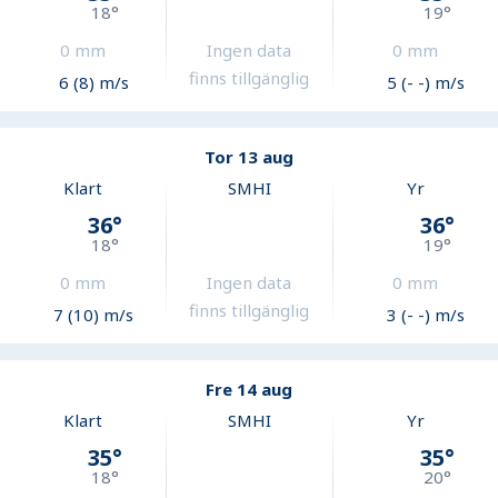
18
°
19
°
0
mm
Ingen data
0
mm
finns tillgänglig
6 (8) m/s
5 (- -) m/s
Tor 13 aug
Klart
SMHI
Yr
36
°
36
°
18
°
19
°
0
mm
Ingen data
0
mm
finns tillgänglig
7 (10) m/s
3 (- -) m/s
Fre 14 aug
Klart
SMHI
Yr
35
°
35
°
18
°
20
°