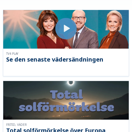
TV4 PLAY
Se den senaste vädersändningen
FRITID, VÄDER
Total solförmörkelse över Europa