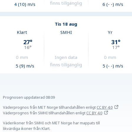
finns tillgänglig
4 (10) m/s
6 (- -) m/s
Tis 18 aug
Klart
SMHI
Yr
27
°
31
°
16
°
17
°
0
mm
Ingen data
0
mm
finns tillgänglig
5 (9) m/s
5 (- -) m/s
Prognosen uppdaterad
08:09
Väderprognos från MET Norge tillhandahållen
enligt
CC BY 4.0
Väderprognos från SMHI tillhandahållen
enligt
CC BY 4.0
Väderikoner från SMHI och MET Norge har mappats till
likvärdiga ikoner från Klart.