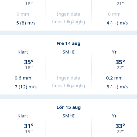
18
°
21
°
0
mm
Ingen data
0
mm
finns tillgänglig
5 (8) m/s
4 (- -) m/s
Fre 14 aug
Klart
SMHI
Yr
35
°
35
°
18
°
22
°
0,6
mm
Ingen data
0,2
mm
finns tillgänglig
7 (12) m/s
5 (- -) m/s
Lör 15 aug
Klart
SMHI
Yr
31
°
33
°
19
°
22
°