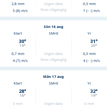
2,8
mm
Ingen data
0,5
mm
finns tillgänglig
5 (8) m/s
7 (- -) m/s
Sön 16 aug
Klart
SMHI
Yr
30
°
31
°
19
°
20
°
0,7
mm
Ingen data
0,3
mm
finns tillgänglig
4 (7) m/s
4 (- -) m/s
Mån 17 aug
Klart
SMHI
Yr
28
°
32
°
18
°
19
°
0
mm
Ingen data
0
mm