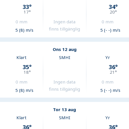
33
°
34
°
17
°
20
°
0
mm
Ingen data
0
mm
finns tillgänglig
5 (8) m/s
5 (- -) m/s
Ons 12 aug
Klart
SMHI
Yr
35
°
36
°
18
°
21
°
0
mm
Ingen data
0
mm
finns tillgänglig
5 (8) m/s
5 (- -) m/s
Tor 13 aug
Klart
SMHI
Yr
36
°
36
°