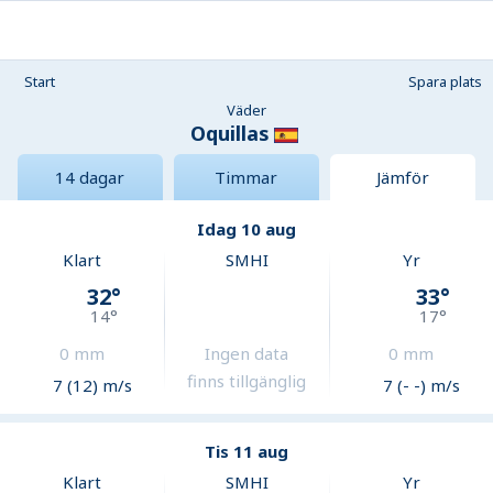
Start
Spara plats
Väder
Oquillas
14 dagar
Timmar
Jämför
Idag 10 aug
Klart
SMHI
Yr
32
°
33
°
14
°
17
°
0
mm
Ingen data
0
mm
finns tillgänglig
7 (12) m/s
7 (- -) m/s
Tis 11 aug
Klart
SMHI
Yr