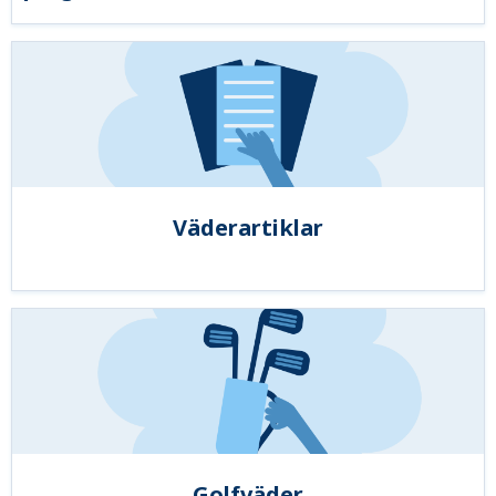
Väderartiklar
Golfväder