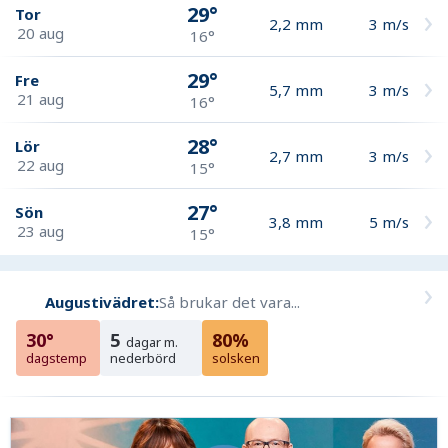
29°
Tor
2,2
mm
3
m/s
20 aug
16°
29°
Fre
5,7
mm
3
m/s
21 aug
16°
28°
Lör
2,7
mm
3
m/s
22 aug
15°
27°
Sön
3,8
mm
5
m/s
23 aug
15°
Augustivädret:
Så brukar det vara...
30°
5
80%
dagar m.
dagstemp
nederbörd
solsken