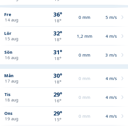
36°
Fre
0
mm
5
m/s
14 aug
18°
32°
Lör
1,2
mm
4
m/s
15 aug
18°
31°
Sön
0
mm
3
m/s
16 aug
18°
30°
Mån
0
mm
4
m/s
17 aug
18°
29°
Tis
0
mm
4
m/s
18 aug
16°
29°
Ons
0
mm
4
m/s
19 aug
15°