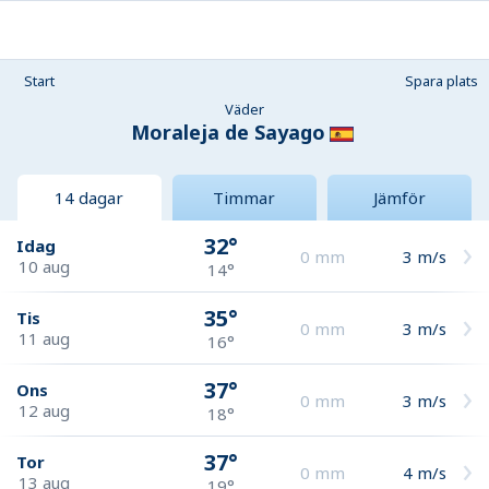
Start
Spara plats
Väder
Moraleja de Sayago
14 dagar
Timmar
Jämför
32°
Idag
0
mm
3
m/s
10 aug
14°
35°
Tis
0
mm
3
m/s
11 aug
16°
37°
Ons
0
mm
3
m/s
12 aug
18°
37°
Tor
0
mm
4
m/s
13 aug
19°