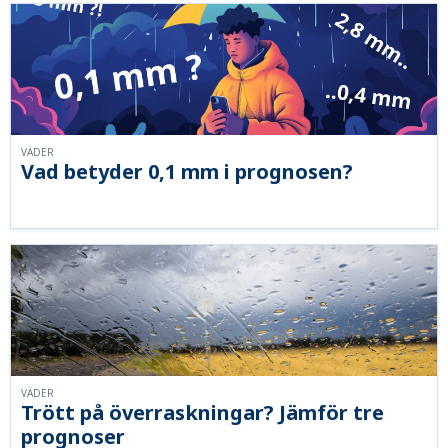
VÄDER
Vad betyder 0,1 mm i prognosen?
VÄDER
Trött på överraskningar? Jämför tre
prognoser