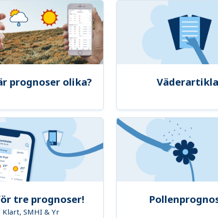
är prognoser olika?
Väderartikla
ör tre prognoser!
Pollenprogno
Klart, SMHI & Yr