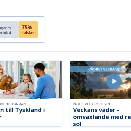
75%
agar m.
erbörd
solsken
NDLINES DANMARK
VÄDER, METEOROLOGEN
n till Tyskland i
Veckans väder -
r
omväxlande med re
sol