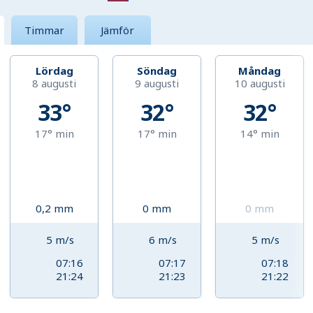
Timmar
Jämför
Lördag
Söndag
Måndag
8 augusti
9 augusti
10 augusti
33°
32°
32°
17°
min
17°
min
14°
min
0,2
mm
0
mm
0
mm
5
m/s
6
m/s
5
m/s
07:16
07:17
07:18
21:24
21:23
21:22