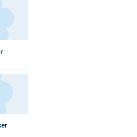
r
ser