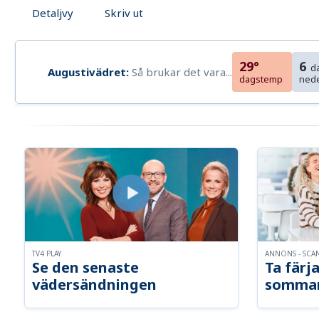
Detaljvy
Skriv ut
29°
6
d
Augustivädret:
Så brukar det vara...
dagstemp
ned
TV4 PLAY
ANNONS - SCA
Se den senaste
Ta färja
vädersändningen
somma