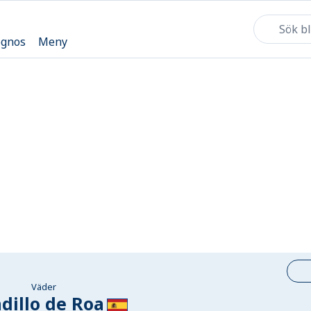
ognos
Meny
Väder
dillo de Roa