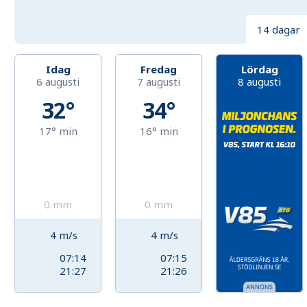
14 dagar
Idag
Fredag
Lördag
6 augusti
7 augusti
8 augusti
32°
34°
17°
min
16°
min
0
mm
0
mm
4
m/s
4
m/s
07:14
07:15
21:27
21:26