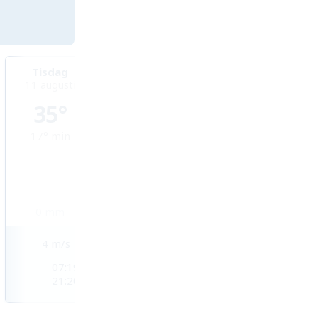
Tisdag
Onsdag
Torsdag
11 augusti
12 augusti
13 augusti
35°
36°
36°
17°
min
20°
min
21°
min
0
mm
0
mm
0
mm
4
m/s
2
m/s
3
m/s
07:19
07:20
07:21
21:20
21:19
21:18