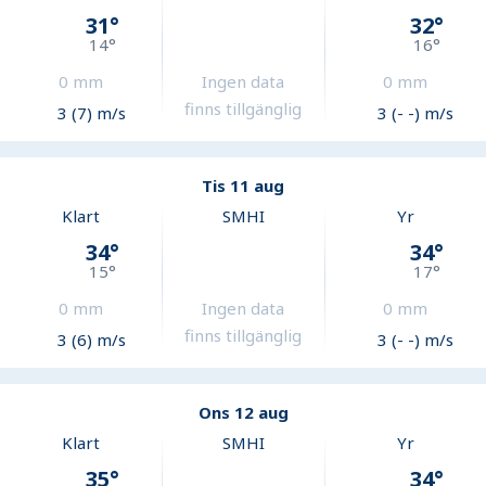
31
°
32
°
14
°
16
°
0
mm
Ingen data
0
mm
finns tillgänglig
3 (7) m/s
3 (- -) m/s
Tis 11 aug
Klart
SMHI
Yr
34
°
34
°
15
°
17
°
0
mm
Ingen data
0
mm
finns tillgänglig
3 (6) m/s
3 (- -) m/s
Ons 12 aug
Klart
SMHI
Yr
35
°
34
°