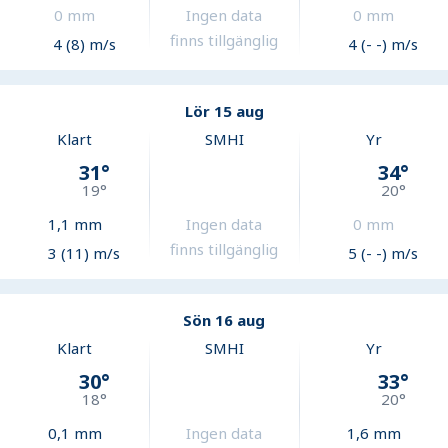
0
mm
Ingen data
0
mm
finns tillgänglig
4 (8) m/s
4 (- -) m/s
Lör 15 aug
Klart
SMHI
Yr
31
°
34
°
19
°
20
°
1,1
mm
Ingen data
0
mm
finns tillgänglig
3 (11) m/s
5 (- -) m/s
Sön 16 aug
Klart
SMHI
Yr
30
°
33
°
18
°
20
°
0,1
mm
Ingen data
1,6
mm