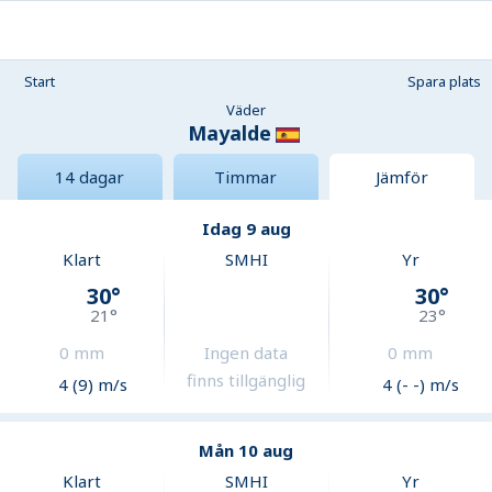
Start
Spara plats
Väder
Mayalde
14 dagar
Timmar
Jämför
Idag 9 aug
Klart
SMHI
Yr
30
°
30
°
21
°
23
°
0
mm
Ingen data
0
mm
finns tillgänglig
4 (9) m/s
4 (- -) m/s
Mån 10 aug
Klart
SMHI
Yr