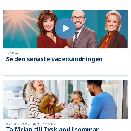
TV4 PLAY
Se den senaste vädersändningen
ANNONS - SCANDLINES DANMARK
Ta färjan till Tyskland i sommar