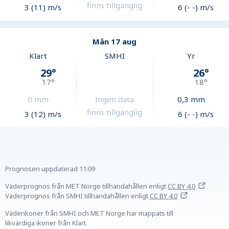
finns tillgänglig
3 (11) m/s
6 (- -) m/s
Mån 17 aug
Klart
SMHI
Yr
29
°
26
°
17
°
18
°
0
mm
Ingen data
0,3
mm
finns tillgänglig
3 (12) m/s
6 (- -) m/s
Prognosen uppdaterad
11:09
Väderprognos från MET Norge tillhandahållen
enligt
CC BY 4.0
Väderprognos från SMHI tillhandahållen
enligt
CC BY 4.0
Väderikoner från SMHI och MET Norge har mappats till
likvärdiga ikoner från Klart.