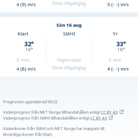
finns tillgänglig
4 (9) m/s
5 (- -) m/s
Sön 16 aug
Klart
SMHI
Yr
32
°
33
°
18
°
18
°
0
mm
Ingen data
0
mm
finns tillgänglig
4 (8) m/s
4 (- -) m/s
Prognosen uppdaterad
00:22
Väderprognos från MET Norge tillhandahållen
enligt
CC BY 4.0
Väderprognos från SMHI tillhandahållen
enligt
CC BY 4.0
Väderikoner från SMHI och MET Norge har mappats till
likvärdiga ikoner från Klart.