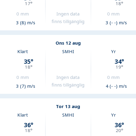
17
°
18
°
0
mm
Ingen data
0
mm
finns tillgänglig
3 (8) m/s
3 (- -) m/s
Ons 12 aug
Klart
SMHI
Yr
35
°
34
°
18
°
19
°
0
mm
Ingen data
0
mm
finns tillgänglig
3 (7) m/s
4 (- -) m/s
Tor 13 aug
Klart
SMHI
Yr
36
°
36
°
18
°
20
°