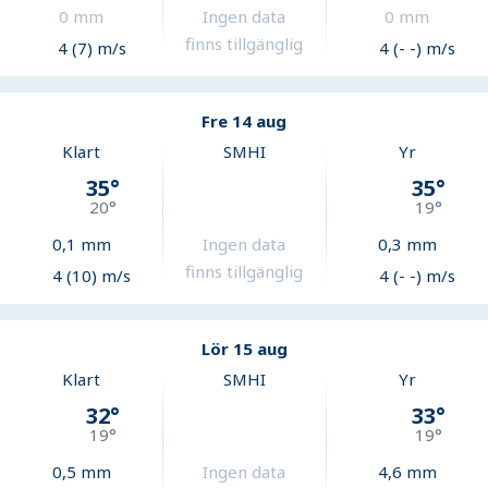
0
mm
Ingen data
0
mm
finns tillgänglig
4 (7) m/s
4 (- -) m/s
Fre 14 aug
Klart
SMHI
Yr
35
°
35
°
20
°
19
°
0,1
mm
Ingen data
0,3
mm
finns tillgänglig
4 (10) m/s
4 (- -) m/s
Lör 15 aug
Klart
SMHI
Yr
32
°
33
°
19
°
19
°
0,5
mm
Ingen data
4,6
mm