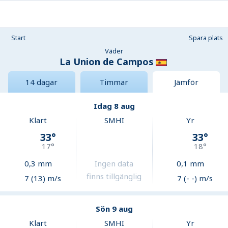
Start
Spara plats
Väder
La Union de Campos
14 dagar
Timmar
Jämför
Idag 8 aug
Klart
SMHI
Yr
33
°
33
°
17
°
18
°
0,3
mm
Ingen data
0,1
mm
finns tillgänglig
7 (13) m/s
7 (- -) m/s
Sön 9 aug
Klart
SMHI
Yr