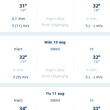
31
°
32
°
16
°
18
°
0,1
mm
Ingen data
0
mm
finns tillgänglig
5 (11) m/s
5 (- -) m/s
Mån 10 aug
Klart
SMHI
Yr
32
°
32
°
15
°
16
°
0
mm
Ingen data
0
mm
finns tillgänglig
5 (9) m/s
5 (- -) m/s
Tis 11 aug
Klart
SMHI
Yr
34
°
33
°