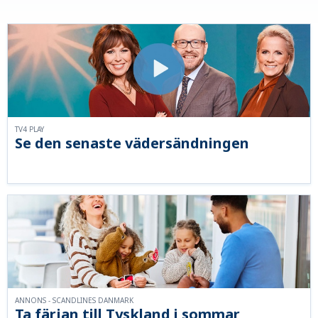
TV4 PLAY
Se den senaste vädersändningen
ANNONS - SCANDLINES DANMARK
Ta färjan till Tyskland i sommar