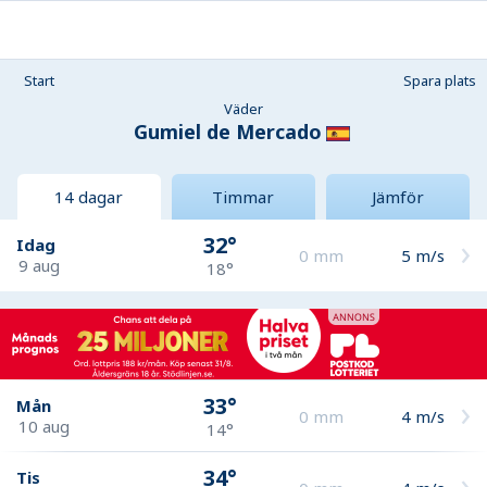
Start
Spara plats
Väder
Gumiel de Mercado
14 dagar
Timmar
Jämför
32°
Idag
0
mm
5
m/s
9 aug
18°
33°
Mån
0
mm
4
m/s
10 aug
14°
34°
Tis