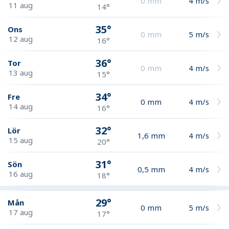
0
mm
4
m/s
11 aug
14°
35°
Ons
0
mm
5
m/s
12 aug
16°
36°
Tor
0
mm
4
m/s
13 aug
15°
34°
Fre
0
mm
4
m/s
14 aug
16°
32°
Lör
1,6
mm
4
m/s
15 aug
20°
31°
Sön
0,5
mm
4
m/s
16 aug
18°
29°
Mån
0
mm
5
m/s
17 aug
17°