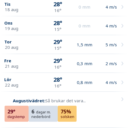
28°
Tis
0
mm
4
m/s
18 aug
16°
28°
Ons
0
mm
4
m/s
19 aug
15°
29°
Tor
1,5
mm
5
m/s
20 aug
15°
29°
Fre
0,3
mm
2
m/s
21 aug
16°
28°
Lör
0,8
mm
4
m/s
22 aug
16°
Augustivädret:
Så brukar det vara...
29°
6
75%
dagar m.
dagstemp
nederbörd
solsken