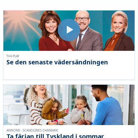
TV4 PLAY
Se den senaste vädersändningen
ANNONS - SCANDLINES DANMARK
Ta färjan till Tyskland i sommar