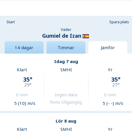
Start
Spara plats
Väder
Gumiel de Izan
14 dagar
Timmar
Jämför
Idag 7 aug
Klart
SMHI
Yr
35
°
35
°
25
°
27
°
0
mm
Ingen data
0
mm
finns tillgänglig
5 (10) m/s
5 (- -) m/s
Lör 8 aug
Klart
SMHI
Yr