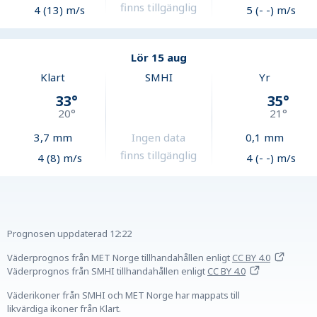
finns tillgänglig
4 (13) m/s
5 (- -) m/s
Lör 15 aug
Klart
SMHI
Yr
33
°
35
°
20
°
21
°
3,7
mm
Ingen data
0,1
mm
finns tillgänglig
4 (8) m/s
4 (- -) m/s
Prognosen uppdaterad
12:22
Väderprognos från MET Norge tillhandahållen
enligt
CC BY 4.0
Väderprognos från SMHI tillhandahållen
enligt
CC BY 4.0
Väderikoner från SMHI och MET Norge har mappats till
likvärdiga ikoner från Klart.