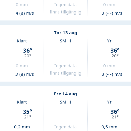
0
mm
Ingen data
0
mm
finns tillgänglig
4 (8) m/s
3 (- -) m/s
Tor 13 aug
Klart
SMHI
Yr
36
°
36
°
20
°
20
°
0
mm
Ingen data
0
mm
finns tillgänglig
3 (8) m/s
3 (- -) m/s
Fre 14 aug
Klart
SMHI
Yr
35
°
36
°
21
°
21
°
0,2
mm
Ingen data
0,5
mm