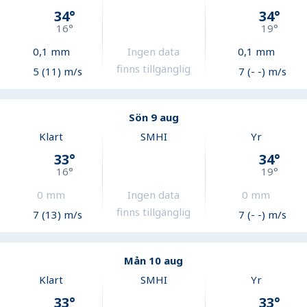
34
°
34
°
16
°
19
°
0,1
mm
Ingen data
0,1
mm
finns tillgänglig
5 (11) m/s
7 (- -) m/s
Sön 9 aug
Klart
SMHI
Yr
33
°
34
°
16
°
19
°
0
mm
Ingen data
0
mm
finns tillgänglig
7 (13) m/s
7 (- -) m/s
Mån 10 aug
Klart
SMHI
Yr
33
°
33
°