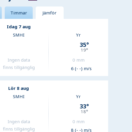
Timmar
Jämför
Idag 7 aug
SMHI
Yr
35
°
19
°
Ingen data
0
mm
finns tillgänglig
6 (- -) m/s
Lör 8 aug
SMHI
Yr
33
°
18
°
Ingen data
0
mm
finns tillgänglig
8 (- -) m/s