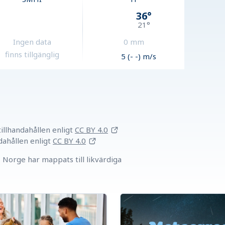
36
°
21
°
Ingen data
0
mm
finns tillgänglig
5 (- -) m/s
llhandahållen
enligt
CC BY 4.0
dahållen
enligt
CC BY 4.0
Norge har mappats till likvärdiga