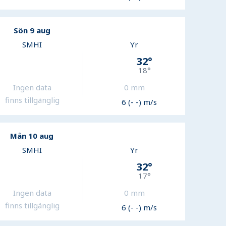
Sön 9 aug
SMHI
Yr
32
°
18
°
Ingen data
0
mm
finns tillgänglig
6 (- -) m/s
Mån 10 aug
SMHI
Yr
32
°
17
°
Ingen data
0
mm
finns tillgänglig
6 (- -) m/s