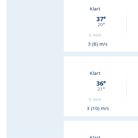
Klart
37
°
20
°
0
mm
3 (8) m/s
Klart
36
°
21
°
0
mm
3 (10) m/s
Klart