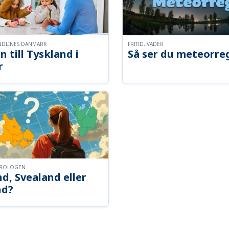
NDLINES DANMARK
FRITID, VÄDER
n till Tyskland i
Så ser du meteorre
r
OROLOGEN
d, Svealand eller
nd?