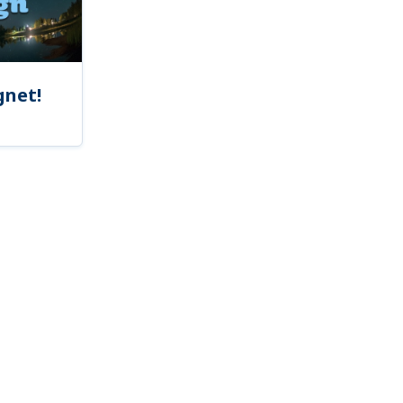
gnet!