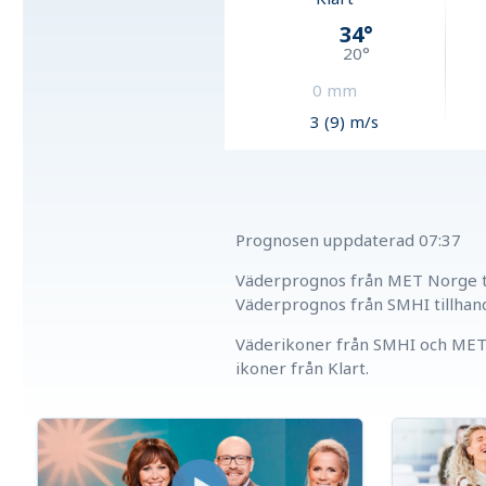
34
°
20
°
0
mm
3 (9) m/s
Prognosen uppdaterad
07:37
Väderprognos från MET Norge ti
Väderprognos från SMHI tillhan
Väderikoner från SMHI och MET 
ikoner från Klart.