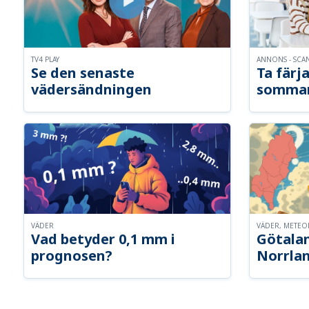
TV4 PLAY
ANNONS - SCA
Se den senaste
Ta färja
vädersändningen
somma
VÄDER
VÄDER, METE
Vad betyder 0,1 mm i
Götalan
prognosen?
Norrla