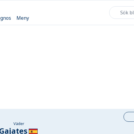
ognos
Meny
Väder
Gajates