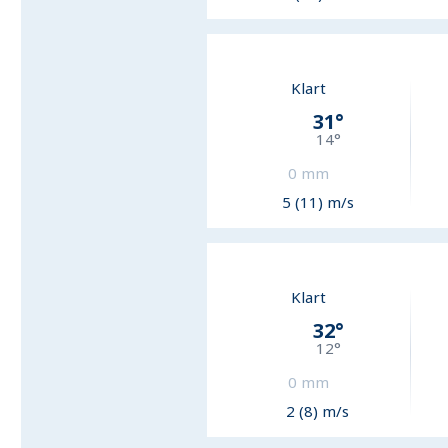
Klart
31
°
14
°
0
mm
5 (11) m/s
Klart
32
°
12
°
0
mm
2 (8) m/s