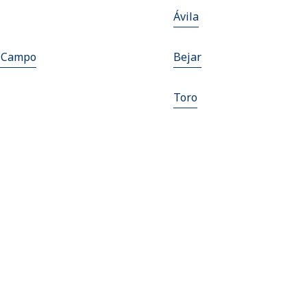
Ávila
l Campo
Bejar
Toro