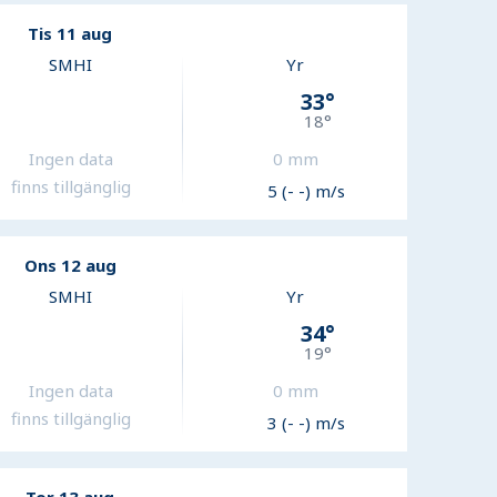
Tis 11 aug
SMHI
Yr
33
°
18
°
Ingen data
0
mm
finns tillgänglig
5 (- -) m/s
Ons 12 aug
SMHI
Yr
34
°
19
°
Ingen data
0
mm
finns tillgänglig
3 (- -) m/s