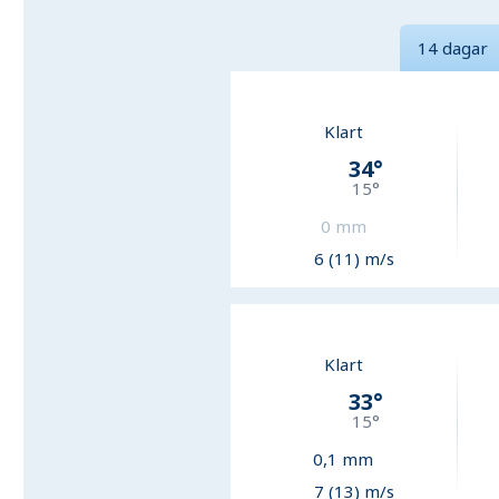
14 dagar
Klart
34
°
15
°
0
mm
6 (11) m/s
Klart
33
°
15
°
0,1
mm
7 (13) m/s