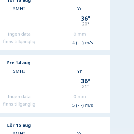
Tor 13 aug
SMHI
Yr
36
°
20
°
Ingen data
0
mm
finns tillgänglig
4 (- -) m/s
Fre 14 aug
SMHI
Yr
36
°
21
°
Ingen data
0
mm
finns tillgänglig
5 (- -) m/s
Lör 15 aug
SMHI
Yr