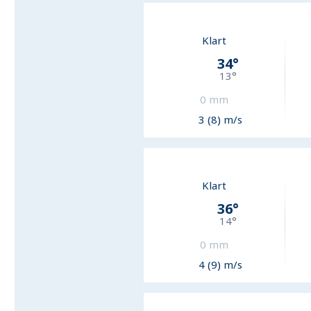
Klart
34
°
13
°
0
mm
3 (8) m/s
Klart
36
°
14
°
0
mm
4 (9) m/s