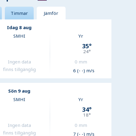
Timmar
Jämför
Idag 8 aug
SMHI
Yr
35
°
24
°
Ingen data
0
mm
finns tillgänglig
6 (- -) m/s
Sön 9 aug
SMHI
Yr
34
°
18
°
Ingen data
0
mm
finns tillgänglig
7 (- -) m/s