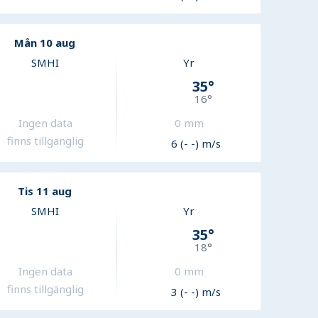
Mån 10 aug
SMHI
Yr
35
°
16
°
Ingen data
0
mm
finns tillgänglig
6 (- -) m/s
Tis 11 aug
SMHI
Yr
35
°
18
°
Ingen data
0
mm
finns tillgänglig
3 (- -) m/s