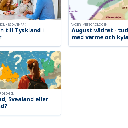
NDLINES DANMARK
VÄDER, METEOROLOGEN
n till Tyskland i
Augustivädret - tud
r
med värme och kyl
OROLOGEN
d, Svealand eller
nd?