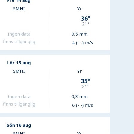
Fre 14 aug
SMHI
Yr
36
°
21
°
Ingen data
0,5
mm
finns tillgänglig
4 (- -) m/s
Lör 15 aug
SMHI
Yr
35
°
21
°
Ingen data
0,3
mm
finns tillgänglig
6 (- -) m/s
Sön 16 aug
SMHI
Yr