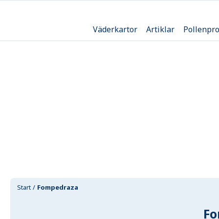
Väderkartor
Artiklar
Pollenpr
Start
Fompedraza
Fo