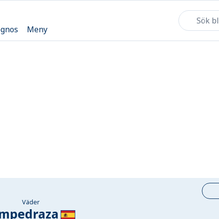
ognos
Meny
Väder
mpedraza