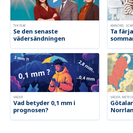
TV4 PLAY
ANNONS - SCA
Se den senaste
Ta färja
vädersändningen
somma
VÄDER
VÄDER, METE
Vad betyder 0,1 mm i
Götalan
prognosen?
Norrla