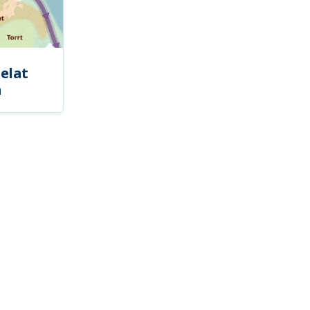
elat
a