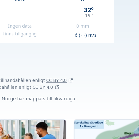
32
°
19
°
Ingen data
0
mm
finns tillgänglig
6 (- -) m/s
llhandahållen
enligt
CC BY 4.0
dahållen
enligt
CC BY 4.0
Norge har mappats till likvärdiga