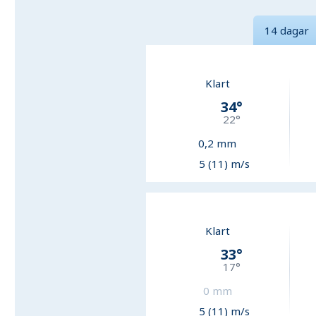
14 dagar
Klart
34
°
22
°
0,2
mm
5 (11) m/s
Klart
33
°
17
°
0
mm
5 (11) m/s