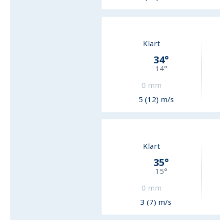
Klart
34
°
14
°
0
mm
5 (12) m/s
Klart
35
°
15
°
0
mm
3 (7) m/s