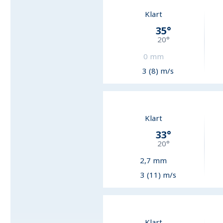
Klart
35
°
20
°
0
mm
3 (8) m/s
Klart
33
°
20
°
2,7
mm
3 (11) m/s
Klart