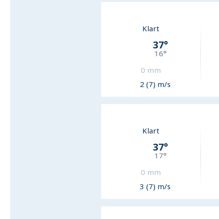
Klart
37
°
16
°
0
mm
2 (7) m/s
Klart
37
°
17
°
0
mm
3 (7) m/s