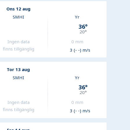
Ons 12 aug
SMHI
Yr
36
°
20
°
Ingen data
0
mm
finns tillgänglig
3 (- -) m/s
Tor 13 aug
SMHI
Yr
36
°
20
°
Ingen data
0
mm
finns tillgänglig
3 (- -) m/s