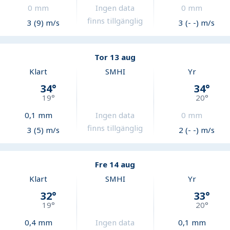
0
mm
Ingen data
0
mm
finns tillgänglig
3 (9) m/s
3 (- -) m/s
Tor 13 aug
Klart
SMHI
Yr
34
°
34
°
19
°
20
°
0,1
mm
Ingen data
0
mm
finns tillgänglig
3 (5) m/s
2 (- -) m/s
Fre 14 aug
Klart
SMHI
Yr
32
°
33
°
19
°
20
°
0,4
mm
Ingen data
0,1
mm