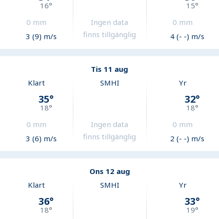
16
°
15
°
0
mm
Ingen data
0
mm
finns tillgänglig
3 (9) m/s
4 (- -) m/s
Tis 11 aug
Klart
SMHI
Yr
35
°
32
°
18
°
18
°
0
mm
Ingen data
0
mm
finns tillgänglig
3 (6) m/s
2 (- -) m/s
Ons 12 aug
Klart
SMHI
Yr
36
°
33
°
18
°
19
°