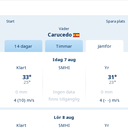
Start
Spara plats
Väder
Carucedo
14 dagar
Timmar
Jämför
Idag 7 aug
Klart
SMHI
Yr
33
°
31
°
25
°
23
°
0
mm
Ingen data
0
mm
finns tillgänglig
4 (10) m/s
4 (- -) m/s
Lör 8 aug
Klart
SMHI
Yr