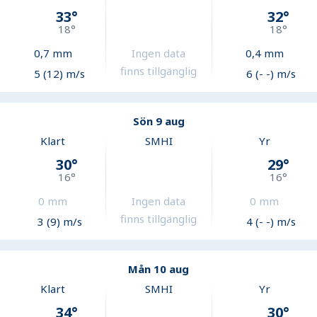
33
°
32
°
18
°
18
°
0,7
mm
Ingen data
0,4
mm
finns tillgänglig
5 (12) m/s
6 (- -) m/s
Sön 9 aug
Klart
SMHI
Yr
30
°
29
°
16
°
16
°
0
mm
Ingen data
0
mm
finns tillgänglig
3 (9) m/s
4 (- -) m/s
Mån 10 aug
Klart
SMHI
Yr
34
°
30
°