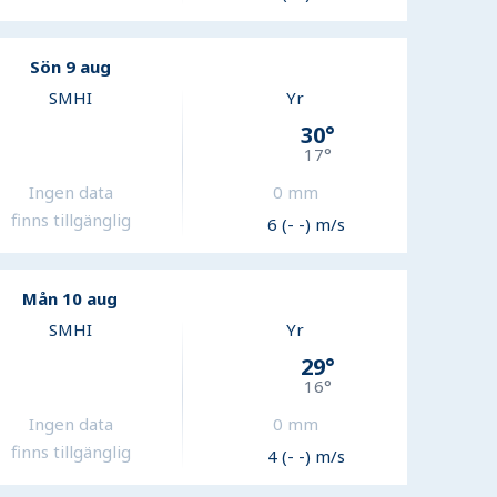
Sön 9 aug
SMHI
Yr
30
°
17
°
Ingen data
0
mm
finns tillgänglig
6 (- -) m/s
Mån 10 aug
SMHI
Yr
29
°
16
°
Ingen data
0
mm
finns tillgänglig
4 (- -) m/s