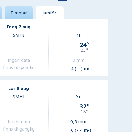
Timmar
Jämför
Idag 7 aug
SMHI
Yr
24
°
23
°
Ingen data
0
mm
finns tillgänglig
4 (- -) m/s
Lör 8 aug
SMHI
Yr
32
°
18
°
Ingen data
0,5
mm
finns tillgänglig
6 (- -) m/s