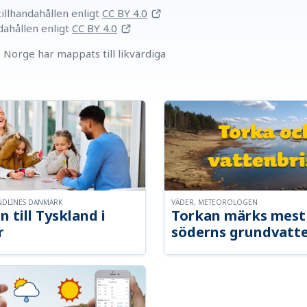
llhandahållen
enligt
CC BY 4.0
dahållen
enligt
CC BY 4.0
Norge har mappats till likvärdiga
NDLINES DANMARK
VÄDER, METEOROLOGEN
n till Tyskland i
Torkan märks mest 
r
söderns grundvatt