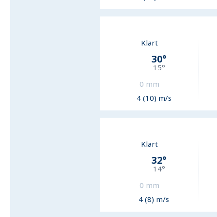
Klart
30
°
15
°
0
mm
4 (10) m/s
Klart
32
°
14
°
0
mm
4 (8) m/s