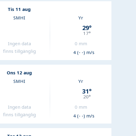
Tis 11 aug
SMHI
Yr
29
°
17
°
Ingen data
0
mm
finns tillgänglig
4 (- -) m/s
Ons 12 aug
SMHI
Yr
31
°
20
°
Ingen data
0
mm
finns tillgänglig
4 (- -) m/s