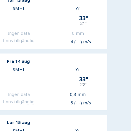
Tor 13 aug
SMHI
Yr
33
°
21
°
Ingen data
0
mm
finns tillgänglig
4 (- -) m/s
Fre 14 aug
SMHI
Yr
33
°
22
°
Ingen data
0,3
mm
finns tillgänglig
5 (- -) m/s
Lör 15 aug
SMHI
Yr