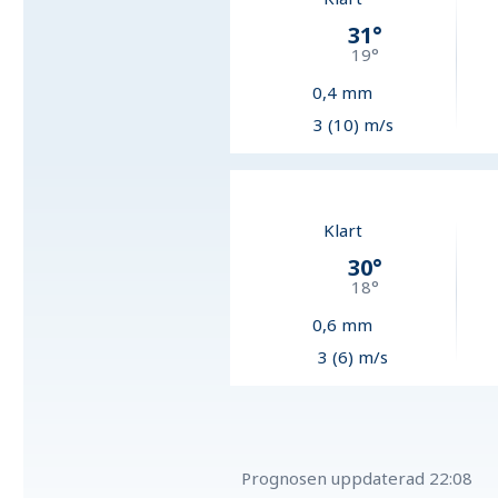
31
°
19
°
0,4
mm
3 (10) m/s
Klart
30
°
18
°
0,6
mm
3 (6) m/s
Prognosen uppdaterad
22:08