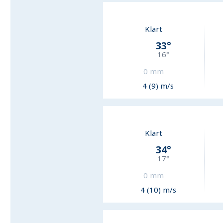
Klart
33
°
16
°
0
mm
4 (9) m/s
Klart
34
°
17
°
0
mm
4 (10) m/s