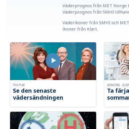
Väderprognos från MET Norge ti
Väderprognos från SMHI tillhan
Väderikoner från SMHI och MET 
ikoner från Klart.
TV4 PLAY
ANNONS - SCA
Se den senaste
Ta färja
vädersändningen
somma