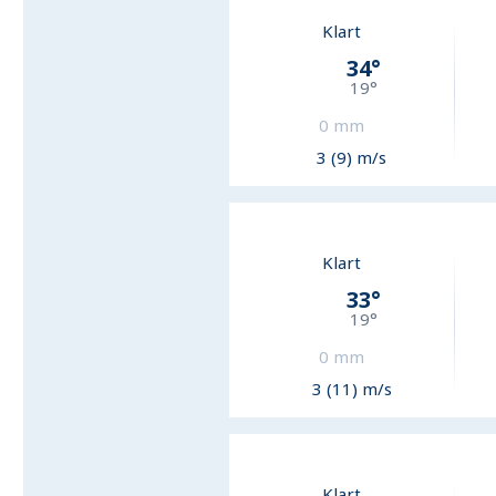
Klart
34
°
19
°
0
mm
3 (9) m/s
Klart
33
°
19
°
0
mm
3 (11) m/s
Klart