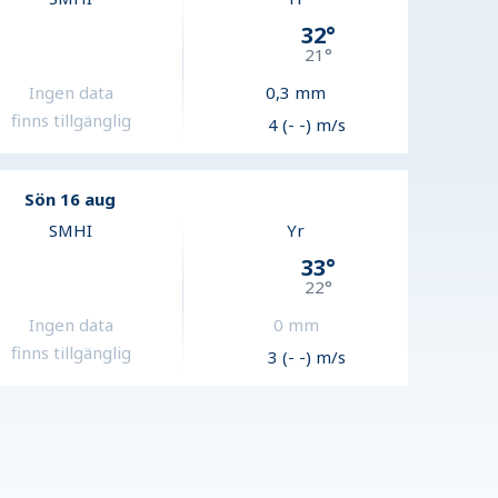
32
°
21
°
Ingen data
0,3
mm
finns tillgänglig
4 (- -) m/s
Sön 16 aug
SMHI
Yr
33
°
22
°
Ingen data
0
mm
finns tillgänglig
3 (- -) m/s