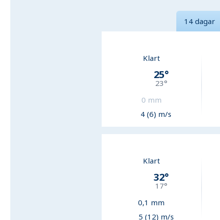
14 dagar
Klart
25
°
23
°
0
mm
4 (6) m/s
Klart
32
°
17
°
0,1
mm
5 (12) m/s